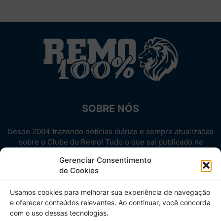
SOBRE NÓS
Desde 2004 trazendo notícias diárias e sempre atualizadas
sobre o Clube do Remo! Tudo o que sai publicado na
internet sobre o Leão, reunido em um único lugar!
Gerenciar Consentimento
Aproveite! Site não-oficial.
de Cookies
SIGA-NOS
Usamos cookies para melhorar sua experiência de navegação
e oferecer conteúdos relevantes. Ao continuar, você concorda
com o uso dessas tecnologias.