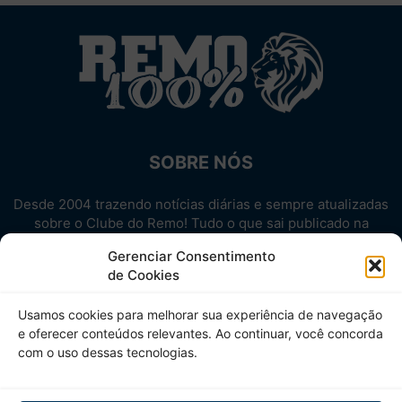
SOBRE NÓS
Desde 2004 trazendo notícias diárias e sempre atualizadas
sobre o Clube do Remo! Tudo o que sai publicado na
internet sobre o Leão, reunido em um único lugar!
Gerenciar Consentimento
Aproveite! Site não-oficial.
de Cookies
SIGA-NOS
Usamos cookies para melhorar sua experiência de navegação
e oferecer conteúdos relevantes. Ao continuar, você concorda
com o uso dessas tecnologias.