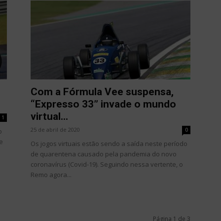
Com a Fórmula Vee suspensa,
“Expresso 33” invade o mundo
virtual...
1
25 de abril de 2020
0
o
e
Os jogos virtuais estão sendo a saída neste período
de quarentena causado pela pandemia do novo
coronavírus (Covid-19). Seguindo nessa vertente, o
Remo agora...
Página 1 de 3