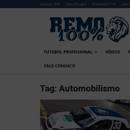
Caracas 1950
Tabu 33 jogos
O primeiro 7×0
Leão 
Remo
100%
FUTEBOL PROFISSIONAL
VÍDEOS
FALE CONOSCO
Tag: Automobilismo