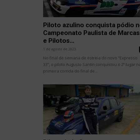
Piloto azulino conquista pódio 
Campeonato Paulista de Marcas
e Pilotos...
1 de agosto de 2023
No final de semana de estreia do novo “Expresso
33”, o piloto Augusto Santin conquistou o 2º lugar n
primeira corrida do final de...