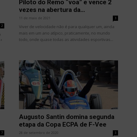
Piloto do Remo “voa” e vence 2
vezes na abertura da...
11 de maio de 2021
3
2
Viver de velocidade não é para qualquer um, ainda
mais em um ano atípico, praticamente, no mundo
o
todo, onde quase todas as atividades esportivas...
1ª
Augusto Santin domina segunda
etapa da Copa ECPA de F-Vee
28 de setembro de 2020
7
3