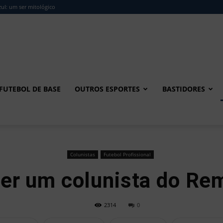
ul: um ser mitológico
FUTEBOL DE BASE
OUTROS ESPORTES
BASTIDORES
Colunistas
Futebol Profissional
er um colunista do R
2314
0