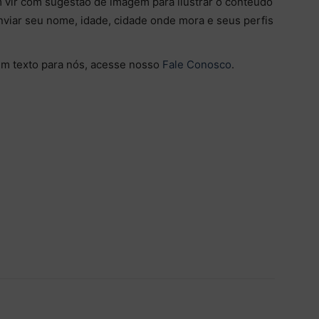
m vir com sugestão de imagem para ilustrar o conteúdo
viar seu nome, idade, cidade onde mora e seus perfis
um texto para nós, acesse nosso
Fale Conosco
.