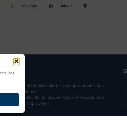
WhatsApp
Linkedin
BRE NÓS
S
conteúdos
e 2004 trazendo notícias diárias e sempre atualizadas
e o Clube do Remo!
 o que sai publicado na internet sobre o Leão, reunido
m único lugar! Aproveite!
não-oficial.