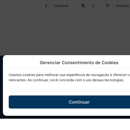
Facebook
X
Pinterest
Gerenciar Consentimento de Cookies
SO
Usamos cookies para melhorar sua experiência de navegação e oferecer 
relevantes. Ao continuar, você concorda com o uso dessas tecnologias.
Desd
sobr
Tudo
Continuar
em u
Site 