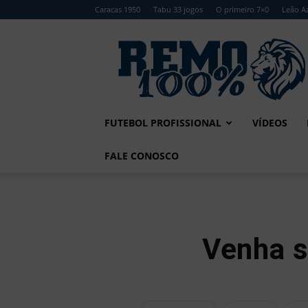
Caracas 1950
Tabu 33 jogos
O primeiro 7×0
Leão Az
Remo
100%
FUTEBOL PROFISSIONAL
VÍDEOS
FALE CONOSCO
Venha s