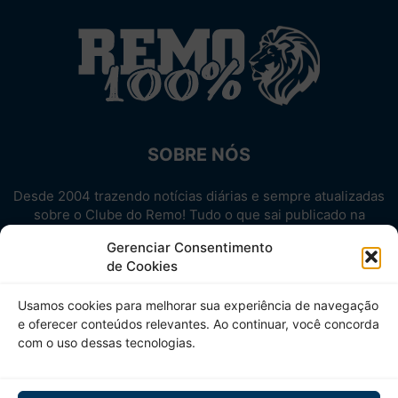
SOBRE NÓS
Desde 2004 trazendo notícias diárias e sempre atualizadas
sobre o Clube do Remo! Tudo o que sai publicado na
internet sobre o Leão, reunido em um único lugar!
Gerenciar Consentimento
Aproveite! Site não-oficial.
de Cookies
SIGA-NOS
Usamos cookies para melhorar sua experiência de navegação
e oferecer conteúdos relevantes. Ao continuar, você concorda
com o uso dessas tecnologias.