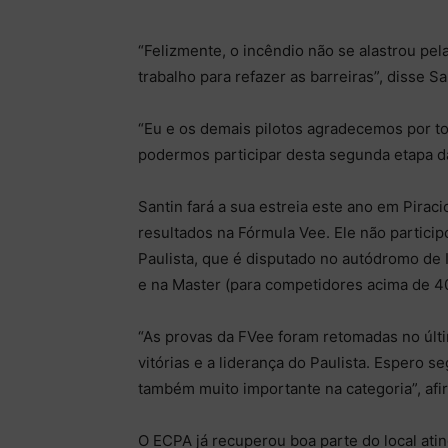
“Felizmente, o incêndio não se alastrou p
trabalho para refazer as barreiras”, disse Sa
“Eu e os demais pilotos agradecemos por t
podermos participar desta segunda etapa d
Santin fará a sua estreia este ano em Pirac
resultados na Fórmula Vee. Ele não partici
Paulista, que é disputado no autódromo de I
e na Master (para competidores acima de 4
“As provas da FVee foram retomadas no últ
vitórias e a liderança do Paulista. Esper
também muito importante na categoria”, afi
O ECPA já recuperou boa parte do local ati