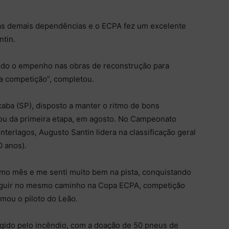
elas demais dependências e o ECPA fez um excelente
ntin.
odo o empenho nas obras de reconstrução para
a competição”, completou.
icaba (SP), disposto a manter o ritmo de bons
pou da primeira etapa, em agosto. No Campeonato
nterlagos, Augusto Santin lidera na classificação geral
0 anos).
imo mês e me senti muito bem na pista, conquistando
o seguir no mesmo caminho na Copa ECPA, competição
rmou o piloto do Leão.
ngido pelo incêndio, com a doação de 50 pneus de