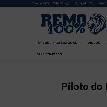
Caracas 1950
Tabu 33 jogos
O primeiro 7×0
Leão Az
Remo
100%
FUTEBOL PROFISSIONAL
VÍDEOS
FALE CONOSCO
Piloto do