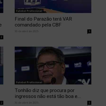
Futebol Profissional
Final do Parazão terá VAR
e
comandado pela CBF
30 de abril de 2025
3
3
Futebol Profissional
Tonhão diz que procura por
ingressos não está tão boa e...
30 de abril de 2025
2
5