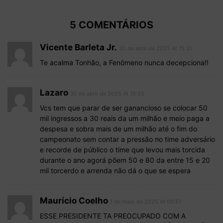
5 COMENTÁRIOS
Vicente Barleta Jr.
30 de abril de 2025 At 15:31
Te acalma Tonhão, a Fenômeno nunca decepciona!!
Lazaro
30 de abril de 2025 At 19:55
Vcs tem que parar de ser ganancioso se colocar 50
mil ingressos a 30 reais da um milhão e meio paga a
despesa e sobra mais de um milhão até o fim do
campeonato sem contar a pressão no time adversário
e recorde de público o time que levou mais torcida
durante o ano agorá põem 50 e 80 da entre 15 e 20
mil torcerdo e arrenda não dá o que se espera
Maurício Coelho
1 de maio de 2025 At 09:51
ESSE PRESIDENTE TA PREOCUPADO COM A