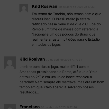
Kild Rosivan
30 de abril de 2025 At 10:33
Em termo de Torcida, não temos nem o que
discutir isso. O Brasil inteiro já estará
ratificado nessa Série B de que o CLube do
Remo é um time de massa com referência
Nacional e um dos poucos do Brasil que
realmente arrasta multidões para o Estádio
em todos os jogos!!!
Kild Rosivan
30 de abril de 2025 At 10:31
Lembro bem desse jogo, muito difícil com o
Amazonas pressionando o Remo, até que o Ytalo
entrou no 2ºT e em um único lance resolveu a
parada!!! Nem sempre ele marcava, mas era um bom
tempo em que Ytalo aparecia salvando nossos
resultados…
Francisco
30 de abril de 2025 At 12:46