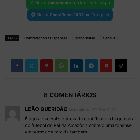
Siga o
Canal Remo 100%
no WhatsApp
Siga o
Canal Remo 100%
no Telegram
TAGS
Contratações / Dispensas
Mangueirão
Série B
8 COMENTÁRIOS
LEÃO QUERIDÃO
30 de abril de 2025 At 09:57
É agora que vai ser provado e ratificado a hegemonia
do futebol do Rei da Amazônia sobre o amazonense,
em termos de torcida também…..