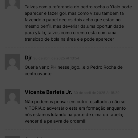
Talves com a referencia do pedro rocha o Ytalo pode
aparecer e fazer gol, mas como vizeu tambem ta
fazendo o papel dee os dois acho que estao no
mesmo perfil, mas deveriar da.uma oportunidade
para ytalo, talves como o remo esta com uma
transicao de bola na área ele pode aparecer
Djr
30 de abril de 2025 At 13:54
Queria ver o PH nesse jogo…e o Pedro Rocha de
centroavante
Vicente Barleta Jr.
30 de abril de 2025 At 15:29
Não podemos pensar em outro resultado a não ser
VITORIA,o adversário esta em formação enquanto
nós estamos lutando na parte de cima da tabela;
vencer é a palavra de ordem!!!