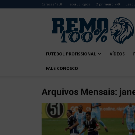
Caracas 1950
Tabu 33 jogos
O primeiro 7×0
Leão 
Remo
100%
FUTEBOL PROFISSIONAL
VÍDEOS
FALE CONOSCO
Arquivos Mensais: jan