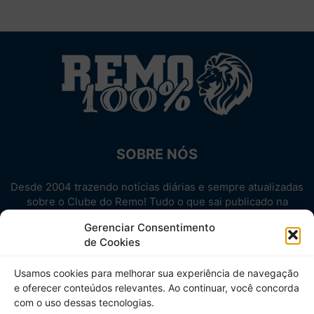
SOBRE NÓS
Desde 2004 trazendo notícias diárias e sempre atualizadas
sobre o Clube do Remo! Tudo o que sai publicado na
internet sobre o Leão, reunido em um único lugar!
Gerenciar Consentimento
Aproveite! Site não-oficial.
de Cookies
SIGA-NOS
Usamos cookies para melhorar sua experiência de navegação
e oferecer conteúdos relevantes. Ao continuar, você concorda
com o uso dessas tecnologias.