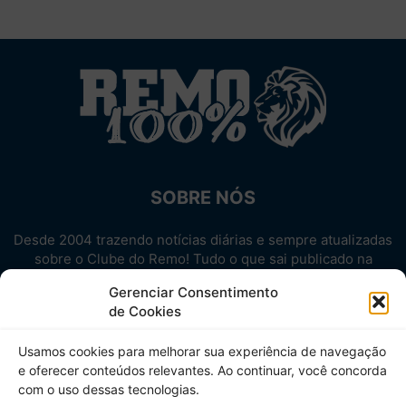
SOBRE NÓS
Desde 2004 trazendo notícias diárias e sempre atualizadas
sobre o Clube do Remo! Tudo o que sai publicado na
internet sobre o Leão, reunido em um único lugar!
Gerenciar Consentimento
Aproveite! Site não-oficial.
de Cookies
SIGA-NOS
Usamos cookies para melhorar sua experiência de navegação
e oferecer conteúdos relevantes. Ao continuar, você concorda
com o uso dessas tecnologias.