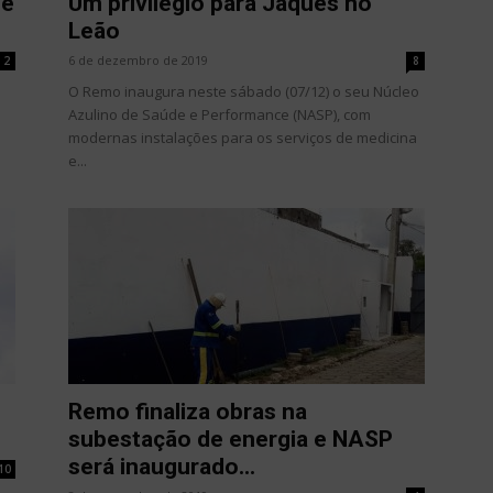
de
Um privilégio para Jaques no
Leão
6 de dezembro de 2019
2
8
O Remo inaugura neste sábado (07/12) o seu Núcleo
Azulino de Saúde e Performance (NASP), com
modernas instalações para os serviços de medicina
e...
Remo finaliza obras na
subestação de energia e NASP
será inaugurado...
10