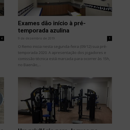
Exames dão início à pré-
temporada azulina
9 de dezembro de 2019
4
1
O Remo inicia nesta segunda-feira (09/12) sua pré-
temporada 2020. A apresentação dos jogadores e
comissão técnica está marcada para ocorrer às 15h,
no Baenão,...