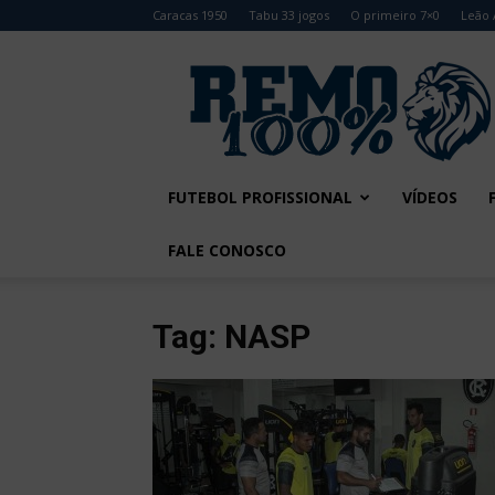
Caracas 1950
Tabu 33 jogos
O primeiro 7×0
Leão 
Remo
100%
FUTEBOL PROFISSIONAL
VÍDEOS
FALE CONOSCO
Tag: NASP