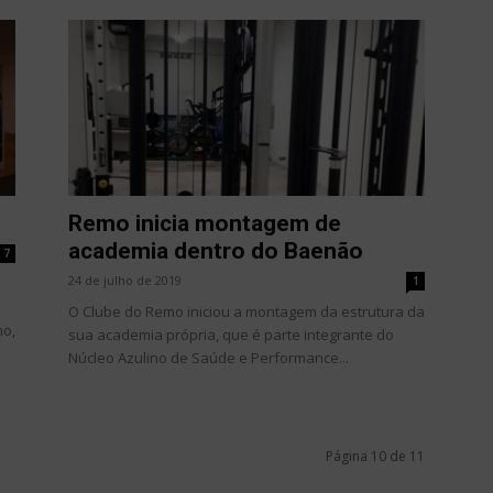
Remo inicia montagem de
academia dentro do Baenão
7
24 de julho de 2019
1
O Clube do Remo iniciou a montagem da estrutura da
ho,
sua academia própria, que é parte integrante do
Núcleo Azulino de Saúde e Performance...
Página 10 de 11