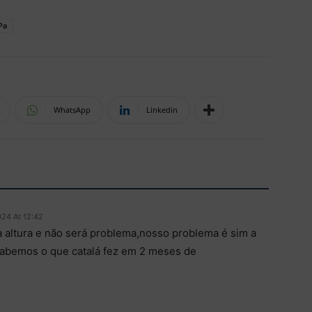
Pa
WhatsApp
Linkedin
024 At 12:42
a altura e não será problema,nosso problema é sim a
 sabemos o que catalá fez em 2 meses de