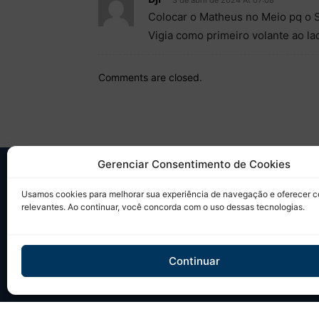
3 de abril de 2024 At 07:08
Colocar o Matheus no Meio pq o S
Vigia como primeiro volante ao la
Comments are closed.
Gerenciar Consentimento de Cookies
SO
Usamos cookies para melhorar sua experiência de navegação e oferecer 
relevantes. Ao continuar, você concorda com o uso dessas tecnologias.
Desd
sobr
Tudo
Continuar
em u
Site 