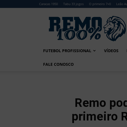
Caracas 1950
Tabu 33 jogos
O primeiro 7×0
Leão Az
Remo
100%
FUTEBOL PROFISSIONAL
VÍDEOS
FALE CONOSCO
Remo pode
primeiro 