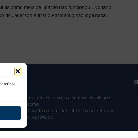
illas como meia de ligação não funcionou… voltar o
do do Jaderson e tirar o Pazidani q não joga nada.
BRE NÓS
S
conteúdos
e 2004 trazendo notícias diárias e sempre atualizadas
e o Clube do Remo!
 o que sai publicado na internet sobre o Leão, reunido
m único lugar! Aproveite!
não-oficial.