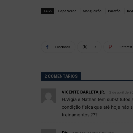
TAGS
Copa Verde
Mangueirão
Parazão
Re-
Facebook
X
Pinterest
2 COMENTÁRIOS
VICENTE BARLETA JR.
2 de abril de 2
H.Vigia e Nathan tem substitutos 
condição física que até hoje não
treinamentos.???
Djr