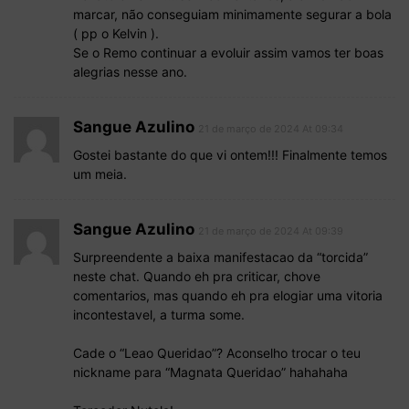
marcar, não conseguiam minimamente segurar a bola
( pp o Kelvin ).
Se o Remo continuar a evoluir assim vamos ter boas
alegrias nesse ano.
Sangue Azulino
21 de março de 2024 At 09:34
Gostei bastante do que vi ontem!!! Finalmente temos
um meia.
Sangue Azulino
21 de março de 2024 At 09:39
Surpreendente a baixa manifestacao da “torcida”
neste chat. Quando eh pra criticar, chove
comentarios, mas quando eh pra elogiar uma vitoria
incontestavel, a turma some.
Cade o “Leao Queridao”? Aconselho trocar o teu
nickname para “Magnata Queridao” hahahaha