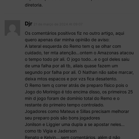
diretoria.
Djr
21 de março de 2024 At 09:07
Os comentários positivos fiz no outro artigo, aqui
quero apenas dar minha opinião de aviso:
A lateral esquerda do Remo tem q se olhar com
cuidado, ter mta atenção…ontem o Amazonas atacou
o tempo todo pir ali. O jogo todo…e o gol deles saiu
de uma falha por ali tb, aliais quase fazem um
segundo por falha por ali. O Nathan não sabe marcar,
deixa mtos espacos e por vzs fica desatento.
O Remo tem q correr atrás de preparo físico pois o
Jogo do Morinigo é tdo encima disso, os primeiros 25
min d jogo foram de domínio total do Remo e o
restante do primeiro tempo controlado.
Jogadores como Mateus e Sillas precisam melhorar
seu preparo pois são bons jogadores
Jonilson e Liggier uma dupla a se apostar neles…
como tb Vigia e Jaderson
Renato e Kelvin….sem comentários, além d não