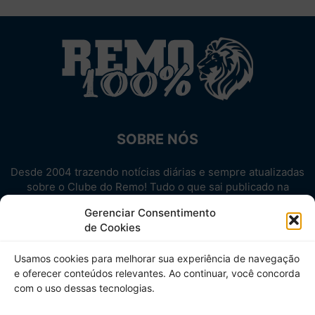
SOBRE NÓS
Desde 2004 trazendo notícias diárias e sempre atualizadas
sobre o Clube do Remo! Tudo o que sai publicado na
internet sobre o Leão, reunido em um único lugar!
Gerenciar Consentimento
Aproveite! Site não-oficial.
de Cookies
SIGA-NOS
Usamos cookies para melhorar sua experiência de navegação
e oferecer conteúdos relevantes. Ao continuar, você concorda
com o uso dessas tecnologias.