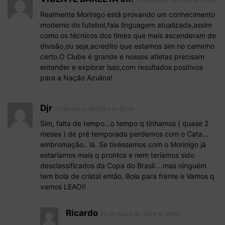
Realmente Morínigo está provando um conhecimento
moderno do futebol,fala linguagem atualizada,assim
como os técnicos dos times que mais ascenderam de
divisão,ou seja,acredito que estamos sim no caminho
certo.O Clube é grande e nossos atletas precisam
entender e explorar isso,com resultados positivos
para a Nação Azulina!
Djr
27 de março de 2024 At 00:45
Sim, falta de tempo…o tempo q tínhamos ( quase 2
meses ) de pré temporada perdemos com o Cata…
embromação.. lá. Se tivéssemos com o Morinigo já
estaríamos mais q prontos e nem teríamos sido
desclassificados da Copa do Brasil….mas ninguém
tem bola de cristal então, Bola para frente e Vamos q
vamos LEAO!!
Ricardo
27 de março de 2024 At 08:14