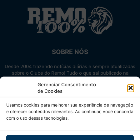
SOBRE NÓS
Desde 2004 trazendo notícias diárias e sempre atualizadas
sobre o Clube do Remo! Tudo o que sai publicado na
internet sobre o Leão, reunido em um único lugar!
Gerenciar Consentimento
Aproveite! Site não-oficial.
de Cookies
SIGA-NOS
Usamos cookies para melhorar sua experiência de navegação
e oferecer conteúdos relevantes. Ao continuar, você concorda
com o uso dessas tecnologias.