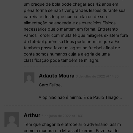
um craque de bola pode chegar aos 42 anos em
plena forma se não tiver grandes lesões durante sua
carreira e desde que nunca relaxou de sua
alimentação balanceada e os exercícios Físicos
necessários que o mantem em forma. Entretanto
vamos Torcer com muita fé que milagres existem fora
do futebol porém só Deus pode permitir que a Fé
também possa fazer milagres no futebol afinal de
conta somos humanos cuja a alegria de uma
classificação pode também se milagre.
Adauto Moura
6 de julho de 2022 At 14:35
Caro Felipe,
A opinião não é minha. É de Paulo Thiago…
Arthur
6 de julho de 2022 At 11:31
Tem que chegar lá e atropelar o adversário, assim
como a mucura e o Mirassol fizeram. Fazer saldo