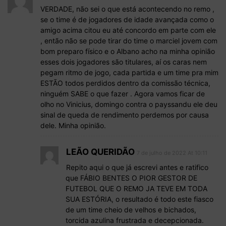
VERDADE, não sei o que está acontecendo no remo ,
se o time é de jogadores de idade avançada como o
amigo acima citou eu até concordo em parte com ele
, então não se pode tirar do time o marciel jovem com
bom preparo físico e o Albano acho na minha opinião
esses dois jogadores são titulares, aí os caras nem
pegam ritmo de jogo, cada partida e um time pra mim
ESTÃO todos perdidos dentro da comissão técnica,
ninguém SABE o que fazer . Agora vamos ficar de
olho no Vinicius, domingo contra o payssandu ele deu
sinal de queda de rendimento perdemos por causa
dele. Minha opinião.
LEÃO QUERIDÃO
7 de julho de 2022 At 10:11
Repito aqui o que já escrevi antes e ratifico
que FÁBIO BENTES O PIOR GESTOR DE
FUTEBOL QUE O REMO JA TEVE EM TODA
SUA ESTÓRIA, o resultado é todo este fiasco
de um time cheio de velhos e bichados,
torcida azulina frustrada e decepcionada.