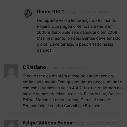
Remo 100%
7 de julho de 2022 At 10:45
De repente veio a lembrança do Raimundo
Ribeiro, que pegou o Remo na Série B em
2006 e deixou ele sem calendário em 2008.
Mas, realmente, o Fábio Bentes deve ter sido
o pior! Deve ter algum peso errado nessa
balança.
CRistiano
7 de julho de 2022 At 06:45
O novo técnico mantém o time do antigo técnico,
então nada muda. Tem que mudar as peças, mudar o
esquema, vamos no velho 4 4 2, faz um quadrado no
meio e vamos pra cima: Vinicius, Ricardo Luz, Daniel
Felipe, Marlon e Leona. Uchoa, Curua, Albano e
Fernandinho. Leandro Carvalho e Brenner…
Felipe Vilhena Senior
7 de julho de 2022 At 15:48