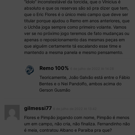
“ídolo” inconstestável da torcida, que o Vínicius é
absoluto e que os reservas são só pra dizer que tem,
que o Eric Flores é o único meio campo que deve ser
titular porque ajudou o Remo em anos anteriores, que
o Uchôa joga sempre como primeiro volante. Vamos
ver se no próximo jogo teremos de fato mudanças ou
apenas o reposicionamento das mesmas peças em
que alguém certamente tá escalando esse time e
mantendo a mesma panela e mesmo pensamento.
Remo 100%
6 de julho de 2022 At 14:28
Teoricamente, João Galvão está entre o Fábio
Bentes e o Nei Pandolfo, ambos acima do
Gerson Gusmão
gilmessi77
6 de julho de 2022 At 13:42
Flores e Pimpão jogando com nome, Pimpão é menos
um em campo, não cria, não finaliza. Fernandinho não
é meia, contratou Albano e Paraiba pra que?