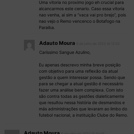
Uma vitoria no proximo jogo eh crucial para
alcancarmos este cenario. Caso essa vitoria
nao venha, ai sim a “vaca vai pro brejo”, pois
nao vejo o Remo vencenco o Botafogo na
Paraiba.
Adauto Moura
6 de julho de 2022 At 12:03
Caríssimo Sangue Azulino,
Eu apenas descrevo minha breve posição
com objetivo para uma reflexão da atual
gestão a quem interessar possa. Sendo que
para se chegar a atual gestão é necessário
fazer uma análise bem complexa. Com isto
são contra todas as gestões dialeticamente
que resultou nessa história de desmandos e
más administrações que levaram ao limbo do
futebol nacional, a instituição Clube do Remo.
Adauto Moura
6 de julho de 2022 At 10:49