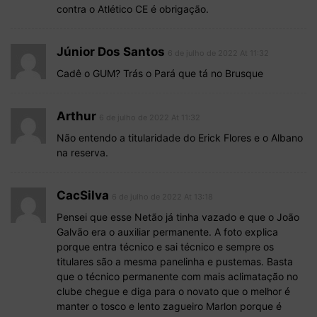
contra o Atlético CE é obrigação.
Júnior Dos Santos
6 de julho de 2022 At 11:32
Cadê o GUM? Trás o Pará que tá no Brusque
Arthur
6 de julho de 2022 At 11:32
Não entendo a titularidade do Erick Flores e o Albano
na reserva.
CacSilva
6 de julho de 2022 At 13:18
Pensei que esse Netão já tinha vazado e que o João
Galvão era o auxiliar permanente. A foto explica
porque entra técnico e sai técnico e sempre os
titulares são a mesma panelinha e pustemas. Basta
que o técnico permanente com mais aclimatação no
clube chegue e diga para o novato que o melhor é
manter o tosco e lento zagueiro Marlon porque é