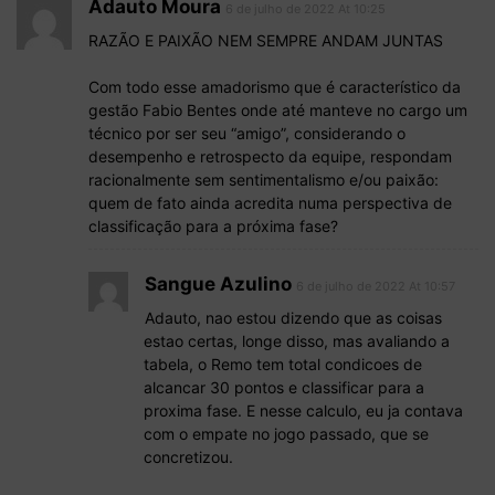
Adauto Moura
6 de julho de 2022 At 10:25
RAZÃO E PAIXÃO NEM SEMPRE ANDAM JUNTAS
Com todo esse amadorismo que é característico da
gestão Fabio Bentes onde até manteve no cargo um
técnico por ser seu “amigo”, considerando o
desempenho e retrospecto da equipe, respondam
racionalmente sem sentimentalismo e/ou paixão:
quem de fato ainda acredita numa perspectiva de
classificação para a próxima fase?
Sangue Azulino
6 de julho de 2022 At 10:57
Adauto, nao estou dizendo que as coisas
estao certas, longe disso, mas avaliando a
tabela, o Remo tem total condicoes de
alcancar 30 pontos e classificar para a
proxima fase. E nesse calculo, eu ja contava
com o empate no jogo passado, que se
concretizou.