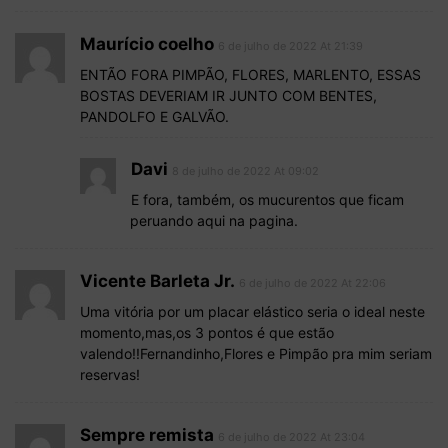
Maurício coelho
6 de julho de 2022 At 21:39
ENTÃO FORA PIMPÃO, FLORES, MARLENTO, ESSAS
BOSTAS DEVERIAM IR JUNTO COM BENTES,
PANDOLFO E GALVÃO.
Davi
8 de julho de 2022 At 09:02
E fora, também, os mucurentos que ficam
peruando aqui na pagina.
Vicente Barleta Jr.
6 de julho de 2022 At 22:06
Uma vitória por um placar elástico seria o ideal neste
momento,mas,os 3 pontos é que estão
valendo!!Fernandinho,Flores e Pimpão pra mim seriam
reservas!
Sempre remista
6 de julho de 2022 At 23:04