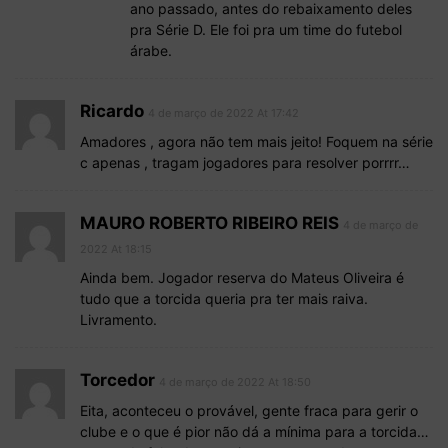
ano passado, antes do rebaixamento deles
pra Série D. Ele foi pra um time do futebol
árabe.
Ricardo
4 de março de 2022 At 17:42
Amadores , agora não tem mais jeito! Foquem na série
c apenas , tragam jogadores para resolver porrrr…
MAURO ROBERTO RIBEIRO REIS
4 de março de
2022 At 18:15
Ainda bem. Jogador reserva do Mateus Oliveira é
tudo que a torcida queria pra ter mais raiva.
Livramento.
Torcedor
4 de março de 2022 At 18:50
Eita, aconteceu o provável, gente fraca para gerir o
clube e o que é pior não dá a mínima para a torcida…