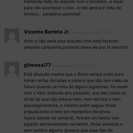
tremenda falta de respeito com o torcedor…e rezar
para não acontecer o pior…e não será por falta de
técnico… parabéns gestores!
Vicente Barleta Jr.
4 de março de 2022 At 19:17
Acho q não seria uma boa,seu time está fazendo
péssima campanha,portanto,deixe ele por lá mesmo!!
gilmessi77
4 de março de 2022 At 19:40
Está situação mostra que o Remo estará muito para
tomar certas decisões e parece que não tem visão de
futuro quando se trata de alguns jogadores. Foi assim
com o Vitor Andrade ano passado, que deu todas as
dicas de que não estava bem, nem técnica e nem
psicologicamente, e mesmo assim seguiu titular,
prejudicando o time em momentos decisivos.
Agora (desde de sempre), fizeram do Gedoz (um
jogador extremamente oscilante), titular absoluto e
sem sombra alguma (parece que esse tipo de