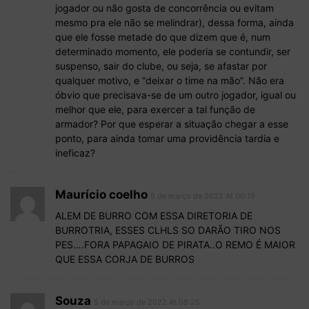
jogador ou não gosta de concorrência ou evitam
mesmo pra ele não se melindrar), dessa forma, ainda
que ele fosse metade do que dizem que é, num
determinado momento, ele poderia se contundir, ser
suspenso, sair do clube, ou seja, se afastar por
qualquer motivo, e “deixar o time na mão”. Não era
óbvio que precisava-se de um outro jogador, igual ou
melhor que ele, para exercer a tal função de
armador? Por que esperar a situação chegar a esse
ponto, para ainda tomar uma providência tardia e
ineficaz?
Maurício coelho
5 de março de 2022 At 00:19
ALEM DE BURRO COM ESSA DIRETORIA DE
BURROTRIA, ESSES CLHLS SO DARÃO TIRO NOS
PES….FORA PAPAGAIO DE PIRATA..O REMO É MAIOR
QUE ESSA CORJA DE BURROS
Souza
5 de março de 2022 At 08:25