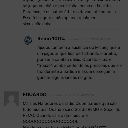
se jogar no chão e pedir falta, como na final do
Paraense, e os outros árbitros davam até amarelo.
Esse foi seguro e não apitava qualquer
simulaçãozinha.
Remo 100%
6 de outubro de 2020 At 11:16
Ajudou também a ausência do Micael, que é
um jogador que fica perturbando o árbitro,
por ser o capitão deles. Quando o juiz é
“frouxo”, acaba cedendo às pressões que ele
faz durante a partida e assim começam a
ganhar alguns lances no grito.
EDUARDO
6 de outubro de 2020 At 09:24
Mais os Naradores da rádio Clube parece que são
tudo mucura! Quando sai o Gol do REMO é Goool do
REMO. Quando saía o da mucura é
GOOOOOOOOOOOOOOOOL.
Não tem narrador do REMO no Pará NÃO???