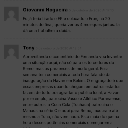
Giovanni Nogueira
5 de outubro de 2020 At 17:10
Eu já teria tirado o ER e colocado o Eron, há 20
minutos do final, queria ver os 4 moleques juntos. Ia
dá uma trabalheira doida.
Tony
5 de outubro de 2020 At 18:54
Aproveitando o comentário do Fernando vou levantar
uma situação aqui, não só para os torcedores do
Remo, mas os paraenses de modo geral. Essa
semana tem comerciais a toda hora falando da
inauguração da Havan em Belém. O engraçado é que
essas empresas quando chegam em outros estados
fazem de tudo pra agradar o público local, a Havan
por exemplo, patrocina Vasco e Atlético Paranaense,
entre outros, a Coca Cola (Tuchaua) patrocina o
Manaus na série C e aqui para Remo, mucura e até
mesmo a Tuna, não vem nada. Está maia do que na
hora desses potências comerciais começarem a