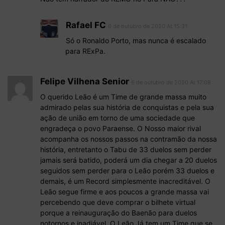
Rafael FC
6 de outubro de 2020 At 15:31
Só o Ronaldo Porto, mas nunca é escalado
para RExPa.
Felipe Vilhena Senior
6 de outubro de 2020 At 17:08
O querido Leão é um Time de grande massa muito
admirado pelas sua história de conquistas e pela sua
ação de união em torno de uma sociedade que
engradeça o povo Paraense. O Nosso maior rival
acompanha os nossos passos na contramão da nossa
história, entretanto o Tabu de 33 duelos sem perder
jamais será batido, poderá um dia chegar a 20 duelos
seguidos sem perder para o Leão porém 33 duelos e
demais, é um Record simplesmente inacreditável. O
Leão segue firme e aos poucos a grande massa vai
percebendo que deve comprar o bilhete virtual
porque a reinauguração do Baenão para duelos
notornos e inadiável. O Leão Já tem um Time que se