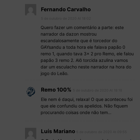
Fernando Carvalho
5 de outubro de 2020 At 18:02
Quero fazer um comentário a parte: este
narrador da dazon mostrou
escandalosamente que é torcedor do
GAYsandu a toda hora ele falava papão 0
remo 1, quando tava 3x 2 pro Remo, ele falou
papão 3 remo 2. Alô torcida azulina vamos
dar um esculacho neste narrador na hora do
jogo do Leão.
Remo 100%
5 de outubro de 2020 At 18:18
Ele nem é daqui, relaxa! O que aconteceu foi
que ele confundiu os apelidos. Não fiquem
procurando coisas onde não tem…
Luís Mariano
6 de outubro de 2020 At 09:55