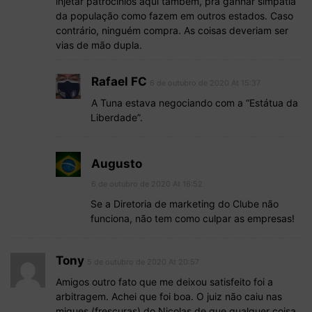
injetar patrocínios aqui também, pra ganhar simpatia
da população como fazem em outros estados. Caso
contrário, ninguém compra. As coisas deveriam ser
vias de mão dupla.
Rafael FC
6 de outubro de 2020 At 15:37
A Tuna estava negociando com a “Estátua da
Liberdade”.
Augusto
6 de outubro de 2020 At 16:52
Se a Diretoria de marketing do Clube não
funciona, não tem como culpar as empresas!
Tony
5 de outubro de 2020 At 20:57
Amigos outro fato que me deixou satisfeito foi a
arbitragem. Achei que foi boa. O juiz não caiu nas
migues (frescuras) do Nicolas de que qualquer coisa