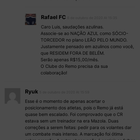
Rafael FC
6 de outubro de 2020 At 15:35
Caro Luis, saudações azulinas.
Associe-se ao NAÇÃO AZUL como SÓCIO-
TORCEDOR no plano LEÃO PELO MUNDO.
Justamente pensado em azulinos como você,
que RESIDEM FORA DE BELÉM.
Serão apenas R$15,00/mês.
O Clube do Remo precisa da sua
colaboração!
Ryuk
5 de outubro de 2020 At 15:59
Esse é o momento de apenas acertar o
posicionamento dos atletas, pois o Remo já está
quase bem escalado. Foi comprovado que o CR
estava sem um treinador na era Mazola. Duas
correções a serem feitas: pedir para os volantes dar
um combate mais intenso. A marcação foi ótima