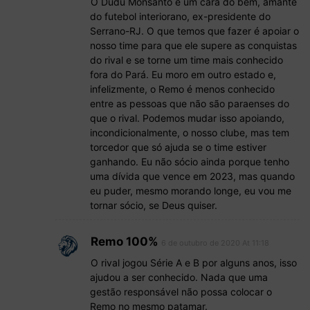
O Dudu Monsanto é um cara do bem, amante
do futebol interiorano, ex-presidente do
Serrano-RJ. O que temos que fazer é apoiar o
nosso time para que ele supere as conquistas
do rival e se torne um time mais conhecido
fora do Pará. Eu moro em outro estado e,
infelizmente, o Remo é menos conhecido
entre as pessoas que não são paraenses do
que o rival. Podemos mudar isso apoiando,
incondicionalmente, o nosso clube, mas tem
torcedor que só ajuda se o time estiver
ganhando. Eu não sócio ainda porque tenho
uma dívida que vence em 2023, mas quando
eu puder, mesmo morando longe, eu vou me
tornar sócio, se Deus quiser.
Remo 100%
6 de outubro de 2020 At 11:18
O rival jogou Série A e B por alguns anos, isso
ajudou a ser conhecido. Nada que uma
gestão responsável não possa colocar o
Remo no mesmo patamar.