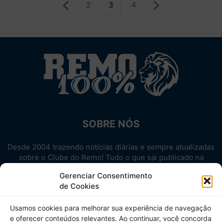
2
3
4
SOBRE NÓS
Desde 2004 trazendo notícias diárias e sempre atualizadas
sobre o Clube do Remo! Tudo o que sai publicado na
internet sobre o Leão, reunido em um único lugar!
Gerenciar Consentimento
Aproveite! Site não-oficial.
de Cookies
SIGA-NOS
Usamos cookies para melhorar sua experiência de navegação
e oferecer conteúdos relevantes. Ao continuar, você concorda