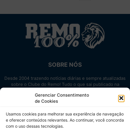
SOBRE NÓS
Desde 2004 trazendo notícias diárias e sempre atualizadas
sobre o Clube do Remo! Tudo o que sai publicado na
internet sobre o Leão, reunido em um único lugar!
Gerenciar Consentimento
Aproveite! Site não-oficial.
de Cookies
SIGA-NOS
Usamos cookies para melhorar sua experiência de navegação
e oferecer conteúdos relevantes. Ao continuar, você concorda
com o uso dessas tecnologias.