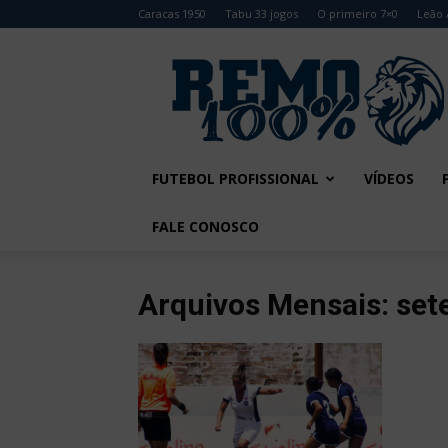
Caracas 1950
Tabu 33 jogos
O primeiro 7×0
Leão 
Remo
100%
FUTEBOL PROFISSIONAL
VÍDEOS
FALE CONOSCO
Arquivos Mensais: se