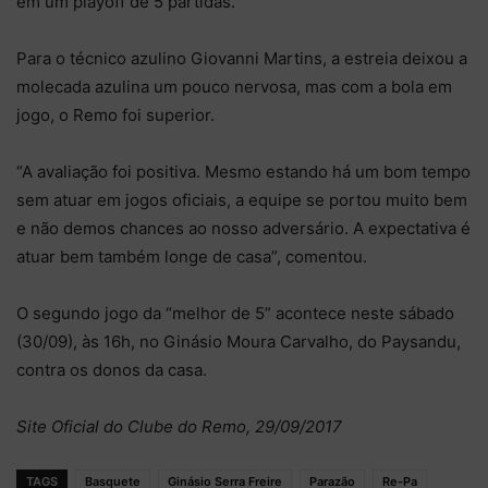
em um playoff de 5 partidas.
Para o técnico azulino Giovanni Martins, a estreia deixou a
molecada azulina um pouco nervosa, mas com a bola em
jogo, o Remo foi superior.
“A avaliação foi positiva. Mesmo estando há um bom tempo
sem atuar em jogos oficiais, a equipe se portou muito bem
e não demos chances ao nosso adversário. A expectativa é
atuar bem também longe de casa”, comentou.
O segundo jogo da “melhor de 5” acontece neste sábado
(30/09), às 16h, no Ginásio Moura Carvalho, do Paysandu,
contra os donos da casa.
Site Oficial do Clube do Remo, 29/09/2017
TAGS
Basquete
Ginásio Serra Freire
Parazão
Re-Pa