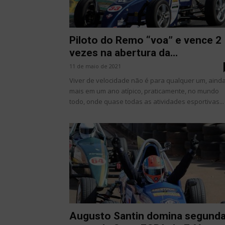
Piloto do Remo “voa” e vence 2
vezes na abertura da...
11 de maio de 2021
Viver de velocidade não é para qualquer um, aind
mais em um ano atípico, praticamente, no mundo
todo, onde quase todas as atividades esportivas...
Augusto Santin domina segund