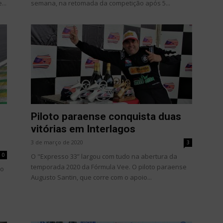
...
semana, na retomada da competição após 5...
Piloto paraense conquista duas
vitórias em Interlagos
3 de março de 2020
3
0
O "Expresso 33” largou com tudo na abertura da
temporada 2020 da Fórmula Vee. O piloto paraense
do
Augusto Santin, que corre com o apoio...