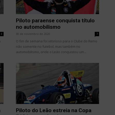
Piloto paraense conquista título
no automobilismo
30 de novembro de 2020
3
7
a
O fim de semana foi vitorioso para o Clube do Remo
não somente no futebol, mas também no
automobilismo, onde o Leão conquistou um...
a
Piloto do Leão estreia na Copa