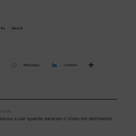
-Pa
Série B
WhatsApp
Linkedin
t 12:39
ecou a cair quando sacaram o Vizeu em detrimento