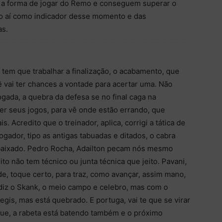
 a forma de jogar do Remo e conseguem superar o
o aí como indicador desse momento e das
s.
tem que trabalhar a finalização, o acabamento, que
 vai ter chances a vontade para acertar uma. Não
jogada, a quebra da defesa se no final caga na
ever seus jogos, para vê onde estão errando, que
. Acredito que o treinador, aplica, corrigi a tática de
ogador, tipo as antigas tabuadas e ditados, o cabra
rebaixado. Pedro Rocha, Adailton pecam nós mesmo
ito não tem técnico ou junta técnica que jeito. Pavani,
e, toque certo, para traz, como avançar, assim mano,
diz o Skank, o meio campo e celebro, mas com o
Regis, mas está quebrado. E portuga, vai te que se virar
orque, a rabeta está batendo também e o próximo