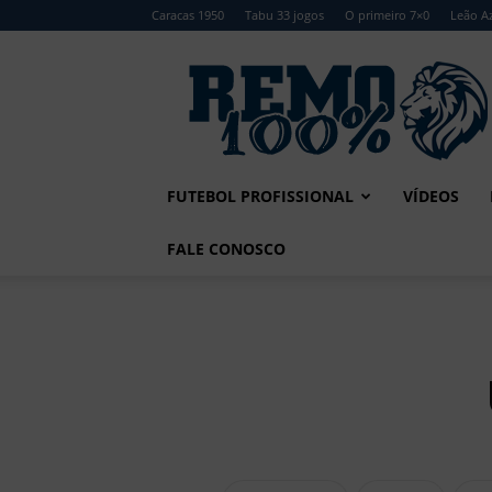
Caracas 1950
Tabu 33 jogos
O primeiro 7×0
Leão Az
Remo
100%
FUTEBOL PROFISSIONAL
VÍDEOS
FALE CONOSCO