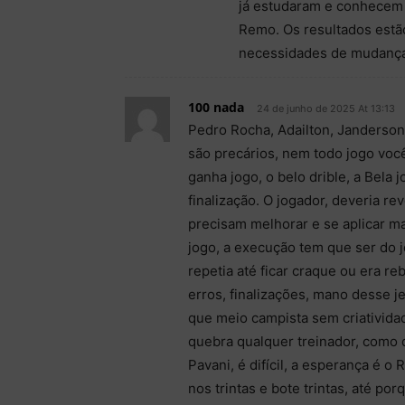
já estudaram e conhecem
Remo. Os resultados estã
necessidades de mudança
100 nada
24 de junho de 2025 At 13:13
Pedro Rocha, Adailton, Janderson 
são precários, nem todo jogo você
ganha jogo, o belo drible, a Bela 
finalização. O jogador, deveria r
precisam melhorar e se aplicar mais
jogo, a execução tem que ser do j
repetia até ficar craque ou era 
erros, finalizações, mano desse je
que meio campista sem criatividad
quebra qualquer treinador, como 
Pavani, é difícil, a esperança é o 
nos trintas e bote trintas, até p