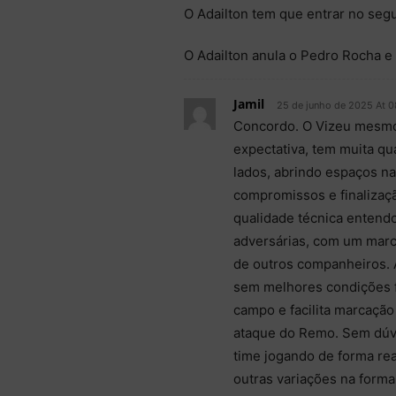
O Adailton tem que entrar no seg
O Adailton anula o Pedro Rocha 
Jamil
25 de junho de 2025 At 0
Concordo. O Vizeu mesmo
expectativa, tem muita qu
lados, abrindo espaços na
compromissos e finalizaç
qualidade técnica entend
adversárias, com um marca
de outros companheiros. A
sem melhores condições f
campo e facilita marcação
ataque do Remo. Sem dúvi
time jogando de forma rea
outras variações na forma