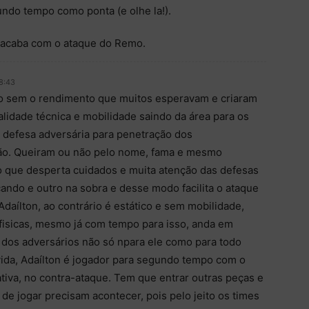
undo tempo como ponta (e olhe la!).
e acaba com o ataque do Remo.
8:43
 sem o rendimento que muitos esperavam e criaram
alidade técnica e mobilidade saindo da área para os
 defesa adversária para penetração dos
ão. Queiram ou não pelo nome, fama e mesmo
o que desperta cuidados e muita atenção das defesas
ndo e outro na sobra e desse modo facilita o ataque
daílton, ao contrário é estático e sem mobilidade,
isicas, mesmo já com tempo para isso, anda em
 dos adversários não só npara ele como para todo
da, Adaílton é jogador para segundo tempo com o
tiva, no contra-ataque. Tem que entrar outras peças e
 de jogar precisam acontecer, pois pelo jeito os times