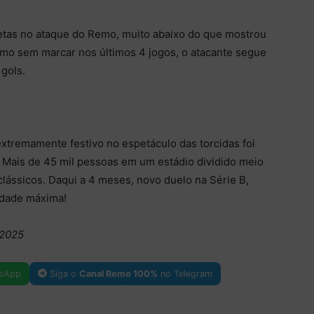
etas no ataque do Remo, muito abaixo do que mostrou
mo sem marcar nos últimos 4 jogos, o atacante segue
 gols.
xtremamente festivo no espetáculo das torcidas foi
e. Mais de 45 mil pessoas em um estádio dividido meio
clássicos. Daqui a 4 meses, novo duelo na Série B,
lidade máxima!
/2025
sApp
Siga o
Canal Remo 100%
no Telegram