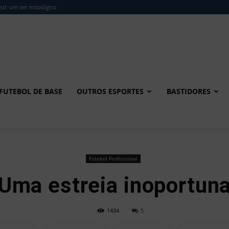
ul: um ser mitológico
FUTEBOL DE BASE
OUTROS ESPORTES
BASTIDORES
Futebol Profissional
Uma estreia inoportun
1434
5