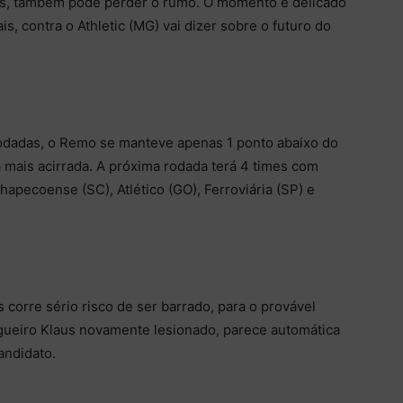
os, também pode perder o rumo. O momento é delicado
s, contra o Athletic (MG) vai dizer sobre o futuro do
rodadas, o Remo se manteve apenas 1 ponto abaixo do
mais acirrada. A próxima rodada terá 4 times com
hapecoense (SC), Atlético (GO), Ferroviária (SP) e
 corre sério risco de ser barrado, para o provável
agueiro Klaus novamente lesionado, parece automática
andidato.