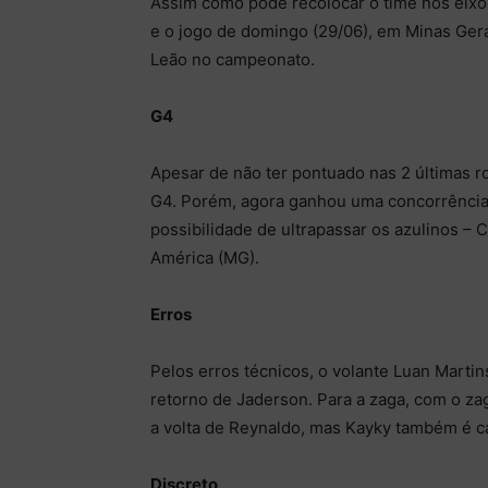
Assim como pode recolocar o time nos eix
e o jogo de domingo (29/06), em Minas Gerai
Leão no campeonato.
G4
Apesar de não ter pontuado nas 2 últimas 
G4. Porém, agora ganhou uma concorrência 
possibilidade de ultrapassar os azulinos – C
América (MG).
Erros
Pelos erros técnicos, o volante Luan Martins
retorno de Jaderson. Para a zaga, com o z
a volta de Reynaldo, mas Kayky também é c
Discreto