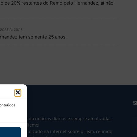
o os 20% restantes do Remo pelo Hernandez, aí não
2025 At 20:18
rnandez tem somente 25 anos.
BRE NÓS
S
conteúdos
e 2004 trazendo notícias diárias e sempre atualizadas
e o Clube do Remo!
 o que sai publicado na internet sobre o Leão, reunido