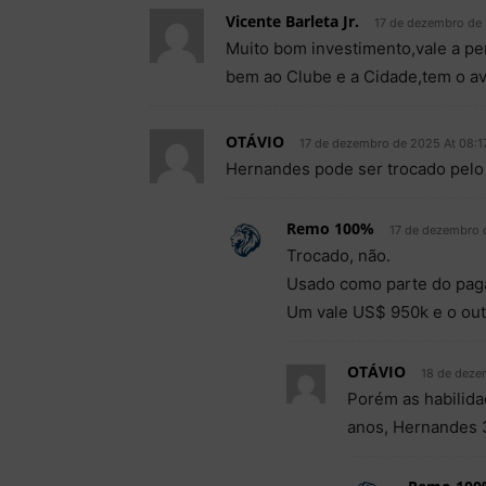
Vicente Barleta Jr.
17 de dezembro de 
Muito bom investimento,vale a pe
bem ao Clube e a Cidade,tem o ava
OTÁVIO
17 de dezembro de 2025 At 08:1
Hernandes pode ser trocado pelo
Remo 100%
17 de dezembro 
Trocado, não.
Usado como parte do pag
Um vale US$ 950k e o ou
OTÁVIO
18 de deze
Porém as habilida
anos, Hernandes 3