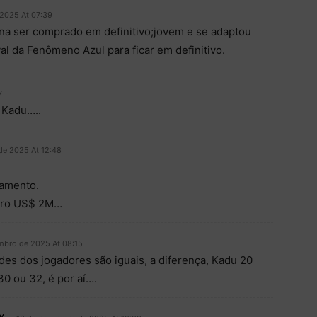
2025 At 07:39
na ser comprado em definitivo;jovem e se adaptou
l da Fenômeno Azul para ficar em definitivo.
7
 Kadu…..
de 2025 At 12:48
amento.
tro US$ 2M…
mbro de 2025 At 08:15
des dos jogadores são iguais, a diferença, Kadu 20
0 ou 32, é por aí….