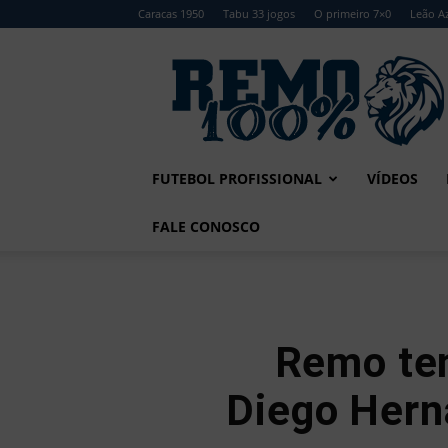
Caracas 1950
Tabu 33 jogos
O primeiro 7×0
Leão Az
Remo
100%
FUTEBOL PROFISSIONAL
VÍDEOS
FALE CONOSCO
Remo ten
Diego Hern