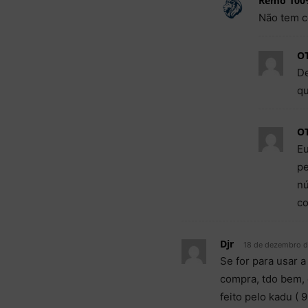
Remo 100
Não tem c
O
De
qu
O
Eu
pe
nú
c
Djr
18 de dezembro d
Se for para usar a
compra, tdo bem, 
feito pelo kadu (