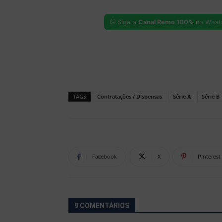
Siga o
Canal Remo 100%
no What
TAGS
Contratações / Dispensas
Série A
Série B
Facebook
X
Pinterest
9 COMENTÁRIOS