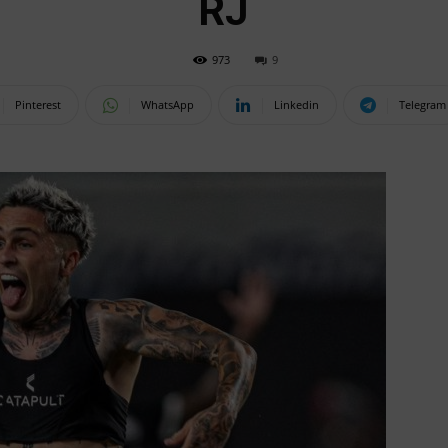
RJ
973
9
Pinterest
WhatsApp
Linkedin
Telegram