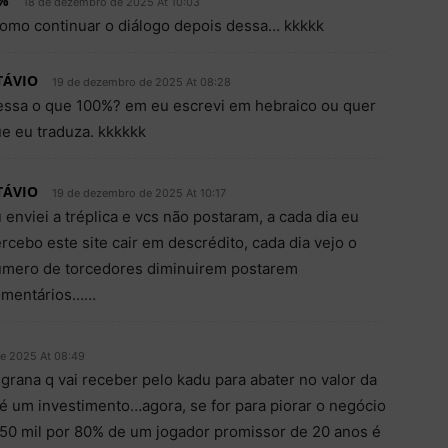
%
18 de dezembro de 2025 At 10:03
omo continuar o diálogo depois dessa… kkkkk
TÁVIO
19 de dezembro de 2025 At 08:28
ssa o que 100%? em eu escrevi em hebraico ou quer
e eu traduza. kkkkkk
TÁVIO
19 de dezembro de 2025 At 10:17
 enviei a tréplica e vcs não postaram, a cada dia eu
rcebo este site cair em descrédito, cada dia vejo o
mero de torcedores diminuirem postarem
omentários……
e 2025 At 08:49
 grana q vai receber pelo kadu para abater no valor da
é um investimento…agora, se for para piorar o negócio
 950 mil por 80% de um jogador promissor de 20 anos é