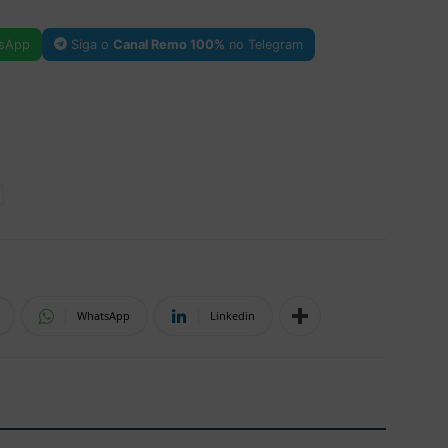
sApp
Siga o
Canal Remo 100%
no Telegram
WhatsApp
Linkedin