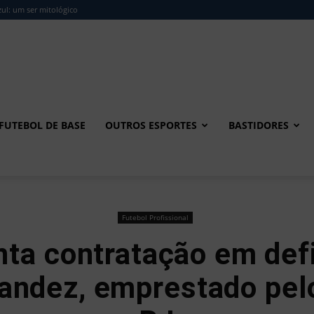
ul: um ser mitológico
FUTEBOL DE BASE
OUTROS ESPORTES
BASTIDORES
Futebol Profissional
ta contratação em defi
andez, emprestado pel