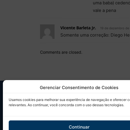
uma baba) cedend
vale a pena
Vicente Barleta Jr.
19 de dezembro de 
Somente uma correção: Diego He
Comments are closed.
Gerenciar Consentimento de Cookies
SO
Usamos cookies para melhorar sua experiência de navegação e oferecer 
relevantes. Ao continuar, você concorda com o uso dessas tecnologias.
Desd
sobr
Tudo
Continuar