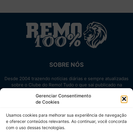
SOBRE NÓS
Desde 2004 trazendo notícias diárias e sempre atualizadas
sobre o Clube do Remo! Tudo o que sai publicado na
internet sobre o Leão, reunido em um único lugar!
Gerenciar Consentimento
Aproveite! Site não-oficial.
de Cookies
SIGA-NOS
Usamos cookies para melhorar sua experiência de navegação
e oferecer conteúdos relevantes. Ao continuar, você concorda
com o uso dessas tecnologias.