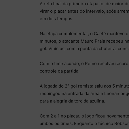
A reta final da primeira etapa foi de maior
virar o placar antes do intervalo, após arre
em dois tempos.
Na etapa complementar, o Caeté manteve o
minutos, o atacante Mauro Praia recebeu n
gol. Vinícius, com a ponta da chuteira, cons
Com o time acuado, o Remo resolveu acorda
controle da partida.
A jogada do 2º gol remista saiu aos 5 minut
respingou na entrada da área e Leonan pego
para a alegria da torcida azulina.
Com 2 a 1 no placar, o jogo ficou novament
ambos os times. Enquanto o técnico Robso