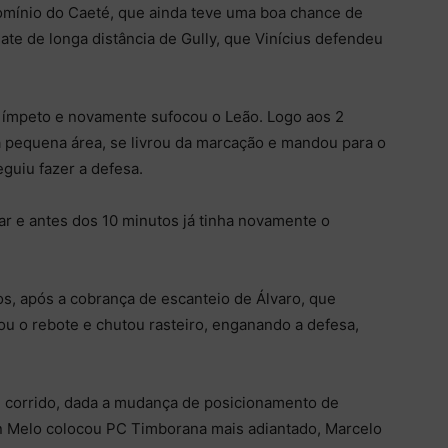
 domínio do Caeté, que ainda teve uma boa chance de
mate de longa distância de Gully, que Vinícius defendeu
 ímpeto e novamente sufocou o Leão. Logo aos 2
a pequena área, se livrou da marcação e mandou para o
eguiu fazer a defesa.
r e antes dos 10 minutos já tinha novamente o
os, após a cobrança de escanteio de Álvaro, que
u o rebote e chutou rasteiro, enganando a defesa,
e corrido, dada a mudança de posicionamento de
n Melo colocou PC Timborana mais adiantado, Marcelo