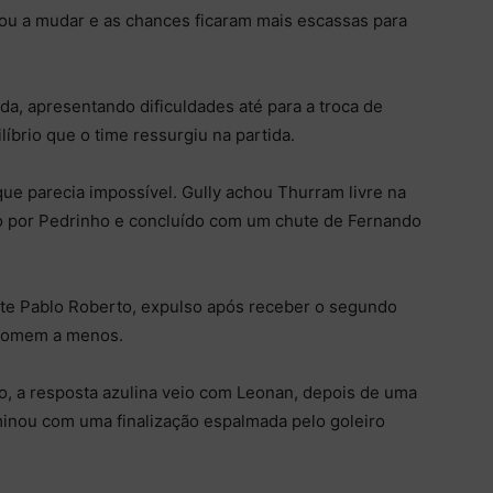
ou a mudar e as chances ficaram mais escassas para
ida, apresentando dificuldades até para a troca de
íbrio que o time ressurgiu na partida.
que parecia impossível. Gully achou Thurram livre na
do por Pedrinho e concluído com um chute de Fernando
te Pablo Roberto, expulso após receber o segundo
 homem a menos.
 a resposta azulina veio com Leonan, depois de uma
minou com uma finalização espalmada pelo goleiro