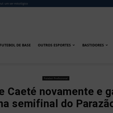
ul: um ser mitológico
FUTEBOL DE BASE
OUTROS ESPORTES
BASTIDORES
Futebol Profissional
 Caeté novamente e g
na semifinal do Parazã