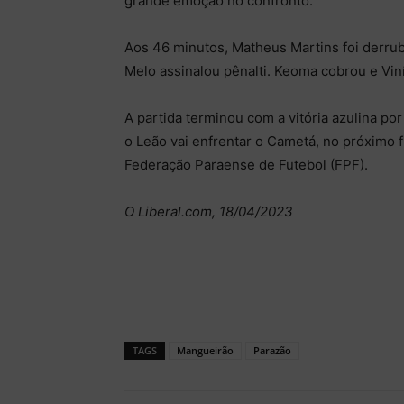
grande emoção no confronto.
Aos 46 minutos, Matheus Martins foi derrub
Melo assinalou pênalti. Keoma cobrou e Vin
A partida terminou com a vitória azulina por
o Leão vai enfrentar o Cametá, no próximo 
Federação Paraense de Futebol (FPF).
O Liberal.com, 18/04/2023
TAGS
Mangueirão
Parazão