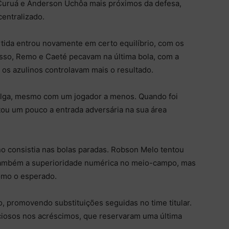
uruá e Anderson Uchôa mais próximos da defesa,
centralizado.
tida entrou novamente em certo equilíbrio, com os
disso, Remo e Caeté pecavam na última bola, com a
, os azulinos controlavam mais o resultado.
e folga, mesmo com um jogador a menos. Quando foi
ltou um pouco a entrada adversária na sua área
no consistia nas bolas paradas. Robson Melo tentou
 também a superioridade numérica no meio-campo, mas
omo o esperado.
 promovendo substituições seguidas no time titular.
ciosos nos acréscimos, que reservaram uma última