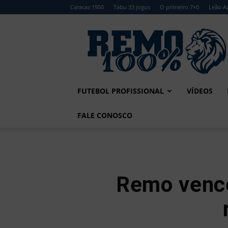
Caracas 1950
Tabu 33 jogos
O primeiro 7×0
Leão Az
Remo
100%
FUTEBOL PROFISSIONAL
VÍDEOS
FALE CONOSCO
Remo vence