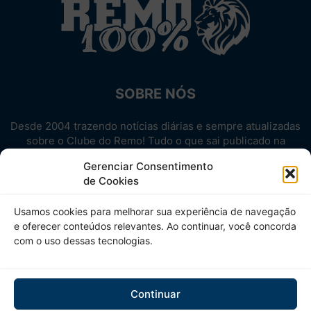
SOBRE NÓS
Desde 2004 trazendo notícias diárias e sempre atualizadas
sobre o Clube do Remo! Tudo o que sai publicado na
internet sobre o Leão, reunido em um único lugar!
Gerenciar Consentimento
Aproveite! Site não-oficial.
de Cookies
SIGA-NOS
Usamos cookies para melhorar sua experiência de navegação
e oferecer conteúdos relevantes. Ao continuar, você concorda
com o uso dessas tecnologias.
Continuar