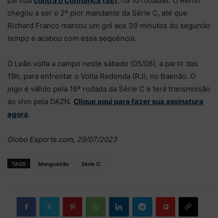
partida
contra o Confiança (SE)
, há 10 rodadas. O Remo
chegou a ser o 2º pior mandante da Série C, até que
Richard Franco marcou um gol aos 39 minutos do segundo
tempo e acabou com essa sequência.
O Leão volta a campo neste sábado (05/08), a partir das
19h, para enfrentar o Volta Redonda (RJ), no Baenão. O
jogo é válido pela 16ª rodada da Série C e terá transmissão
ao vivo pela DAZN.
Clique aqui para fazer sua assinatura
agora
.
Globo Esporte.com, 29/07/2023
TAGS
Mangueirão
Série C