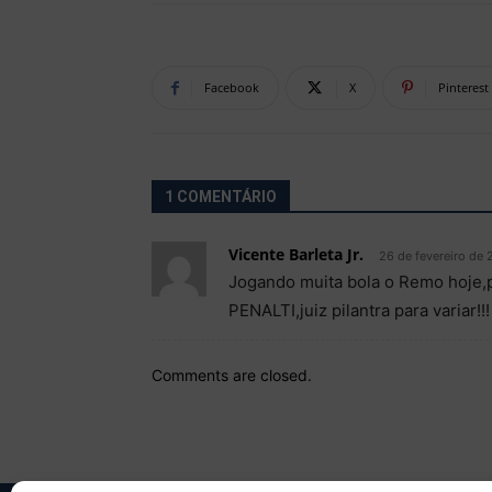
Facebook
X
Pinterest
1 COMENTÁRIO
Vicente Barleta Jr.
26 de fevereiro de 
Jogando muita bola o Remo hoje,
PENALTI,juiz pilantra para variar!!!
Comments are closed.