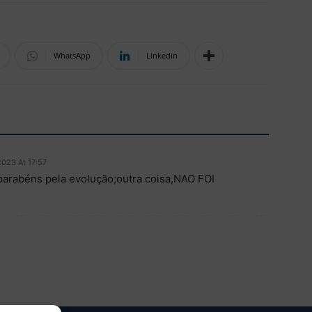
WhatsApp
Linkedin
2023 At 17:57
parabéns pela evolução;outra coisa,NAO FOI