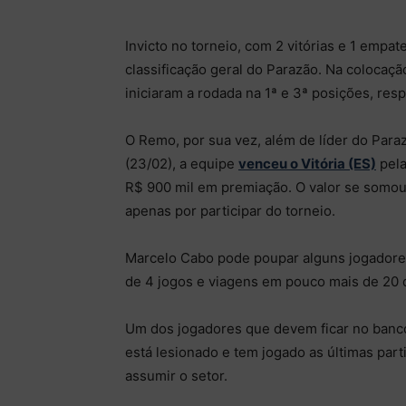
Invicto no torneio, com 2 vitórias e 1 empa
classificação geral do Parazão. Na colocaçã
iniciaram a rodada na 1ª e 3ª posições, res
O Remo, por sua vez, além de líder do Para
(23/02), a equipe
venceu o Vitória (ES)
pela
R$ 900 mil em premiação. O valor se somou
apenas por participar do torneio.
Marcelo Cabo pode poupar alguns jogadores
de 4 jogos e viagens em pouco mais de 20 d
Um dos jogadores que devem ficar no banco
está lesionado e tem jogado as últimas part
assumir o setor.