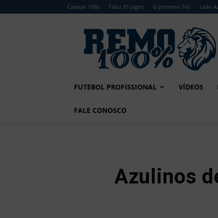
Caracas 1950
Tabu 33 jogos
O primeiro 7×0
Leão Az
Remo
100%
FUTEBOL PROFISSIONAL
VÍDEOS
FALE CONOSCO
Azulinos 