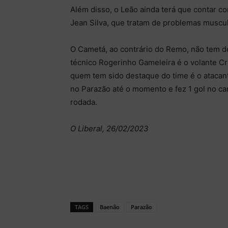
Além disso, o Leão ainda terá que contar c
Jean Silva, que tratam de problemas muscu
O Cametá, ao contrário do Remo, não tem d
técnico Rogerinho Gameleira é o volante Cr
quem tem sido destaque do time é o atacante 
no Parazão até o momento e fez 1 gol no ca
rodada.
O Liberal, 26/02/2023
TAGS
Baenão
Parazão