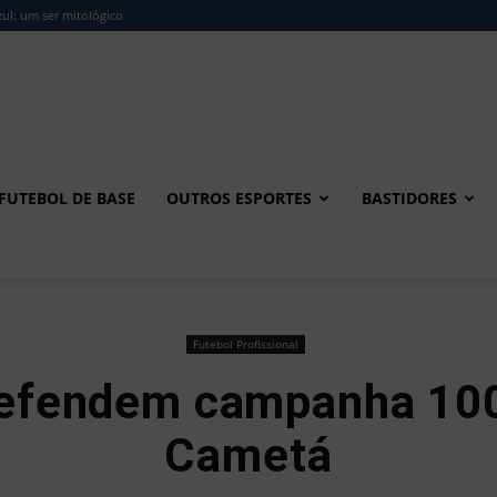
ul: um ser mitológico
FUTEBOL DE BASE
OUTROS ESPORTES
BASTIDORES
Futebol Profissional
defendem campanha 100
Cametá