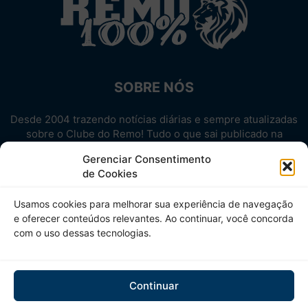
SOBRE NÓS
Desde 2004 trazendo notícias diárias e sempre atualizadas
sobre o Clube do Remo! Tudo o que sai publicado na
internet sobre o Leão, reunido em um único lugar!
Gerenciar Consentimento
Aproveite! Site não-oficial.
de Cookies
SIGA-NOS
Usamos cookies para melhorar sua experiência de navegação
e oferecer conteúdos relevantes. Ao continuar, você concorda
com o uso dessas tecnologias.
Continuar