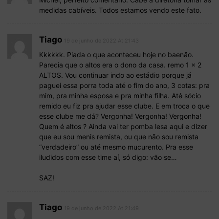
medidas cabíveis. Todos estamos vendo este fato.
Tiago
19 de junho de 2022 At 21:43
Kkkkkk. Piada o que aconteceu hoje no baenão.
Parecia que o altos era o dono da casa. remo 1 x 2
ALTOS. Vou continuar indo ao estádio porque já
paguei essa porra toda até o fim do ano, 3 cotas: pra
mim, pra minha esposa e pra minha filha. Até sócio
remido eu fiz pra ajudar esse clube. E em troca o que
esse clube me dá? Vergonha! Vergonha! Vergonha!
Quem é altos ? Ainda vai ter pomba lesa aqui e dizer
que eu sou menis remista, ou que não sou remista
“verdadeiro” ou até mesmo mucurento. Pra esse
iludidos com esse time aí, só digo: vão se…
SAZ!
Tiago
19 de junho de 2022 At 21:49