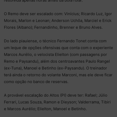
resolvida apenas horas antes da bola rolar.
O Remo deve ser escalado com: Vinícius; Ricardo Luz, Igor
Morais, Marlon e Leonan; Anderson Uchôa, Marciel e Erick
Flores (Albano); Fernandinho, Brenner e Bruno Alves.
Do lado piauiense, o técnico Fernando Tonet conta com
um leque de opções ofensivas que conta com o experiente
Marcos Aurélio, o velocista Elielton (com passagens por
Remo e Paysandu), além dos centroavantes Paulo Rangel
(ex-Tuna), Manoel e Betinho (ex-Paysandu). O treinador
terá ainda o retorno do volante Marconi, mas ele deve ficar
como opção no banco de reservas.
A provável escalação do Altos (PI) deve ter: Rafael; Júlio
Ferrari, Lucas Souza, Ramon e Dieyson; Valderrama, Tibiri
e Marcos Aurélio; Elielton, Manoel e Betinho.