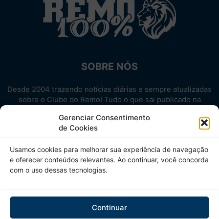
SOBRE NÓS
Desde 2004 trazendo notícias diárias e sempre atualizadas
sobre o Clube do Remo! Tudo o que sai publicado na
internet sobre o Leão, reunido em um único lugar!
Gerenciar Consentimento
Aproveite! Site não-oficial.
de Cookies
SIGA-NOS
Usamos cookies para melhorar sua experiência de navegação
e oferecer conteúdos relevantes. Ao continuar, você concorda
com o uso dessas tecnologias.
Continuar