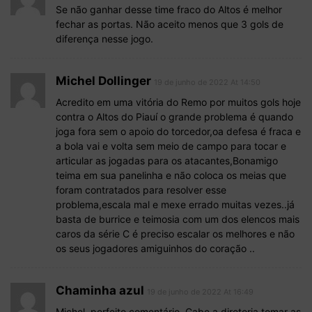
Se não ganhar desse time fraco do Altos é melhor
fechar as portas. Não aceito menos que 3 gols de
diferença nesse jogo.
Michel Dollinger
19 de junho de 2022 At 14:50
Acredito em uma vitória do Remo por muitos gols hoje
contra o Altos do Piauí o grande problema é quando
joga fora sem o apoio do torcedor,oa defesa é fraca e
a bola vai e volta sem meio de campo para tocar e
articular as jogadas para os atacantes,Bonamigo
teima em sua panelinha e não coloca os meias que
foram contratados para resolver esse
problema,escala mal e mexe errado muitas vezes..já
basta de burrice e teimosia com um dos elencos mais
caros da série C é preciso escalar os melhores e não
os seus jogadores amiguinhos do coração ..
Chaminha azul
19 de junho de 2022 At 16:49
Michel, perfeito comentário. Cabe a diretoria tomar as