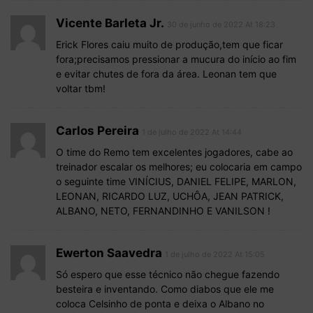
Vicente Barleta Jr.
30 de junho de 2022 At 18:23
Erick Flores caiu muito de produção,tem que ficar
fora;precisamos pressionar a mucura do início ao fim
e evitar chutes de fora da área. Leonan tem que
voltar tbm!
Carlos Pereira
1 de julho de 2022 At 14:44
O time do Remo tem excelentes jogadores, cabe ao
treinador escalar os melhores; eu colocaria em campo
o seguinte time VINÍCIUS, DANIEL FELIPE, MARLON,
LEONAN, RICARDO LUZ, UCHÔA, JEAN PATRICK,
ALBANO, NETO, FERNANDINHO E VANILSON !
Ewerton Saavedra
1 de julho de 2022 At 15:05
Só espero que esse técnico não chegue fazendo
besteira e inventando. Como diabos que ele me
coloca Celsinho de ponta e deixa o Albano no