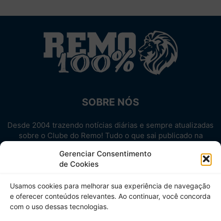
SOBRE NÓS
Desde 2004 trazendo notícias diárias e sempre atualizadas
sobre o Clube do Remo! Tudo o que sai publicado na
internet sobre o Leão, reunido em um único lugar!
Gerenciar Consentimento
Aproveite! Site não-oficial.
de Cookies
SIGA-NOS
Usamos cookies para melhorar sua experiência de navegação
e oferecer conteúdos relevantes. Ao continuar, você concorda
com o uso dessas tecnologias.