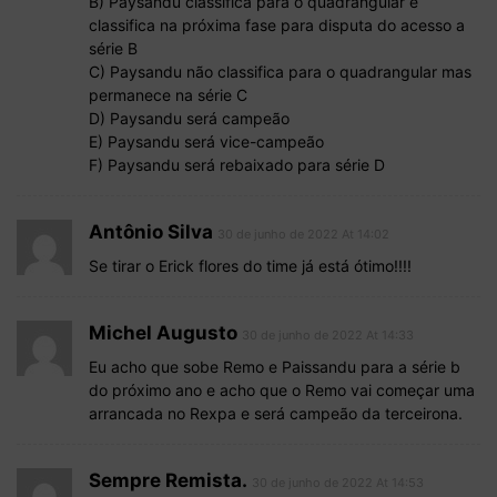
B) Paysandu classifica para o quadrangular e
classifica na próxima fase para disputa do acesso a
série B
C) Paysandu não classifica para o quadrangular mas
permanece na série C
D) Paysandu será campeão
E) Paysandu será vice-campeão
F) Paysandu será rebaixado para série D
Antônio Silva
30 de junho de 2022 At 14:02
Se tirar o Erick flores do time já está ótimo!!!!
Michel Augusto
30 de junho de 2022 At 14:33
Eu acho que sobe Remo e Paissandu para a série b
do próximo ano e acho que o Remo vai começar uma
arrancada no Rexpa e será campeão da terceirona.
Sempre Remista.
30 de junho de 2022 At 14:53