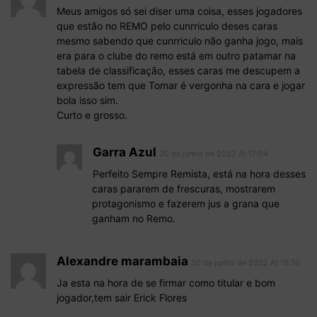
Meus amigos só sei diser uma coisa, esses jogadores
que estão no REMO pelo cunrriculo deses caras
mesmo sabendo que cunrriculo não ganha jogo, mais
era para o clube do remo está em outro patamar na
tabela de classificação, esses caras me descupem a
expressão tem que Tomar é vergonha na cara e jogar
bola isso sim.
Curto e grosso.
Garra Azul
30 de junho de 2022 At 17:04
Perfeito Sempre Remista, está na hora desses
caras pararem de frescuras, mostrarem
protagonismo e fazerem jus a grana que
ganham no Remo.
Alexandre marambaia
30 de junho de 2022 At 15:30
Ja esta na hora de se firmar como titular e bom
jogador,tem sair Erick Flores