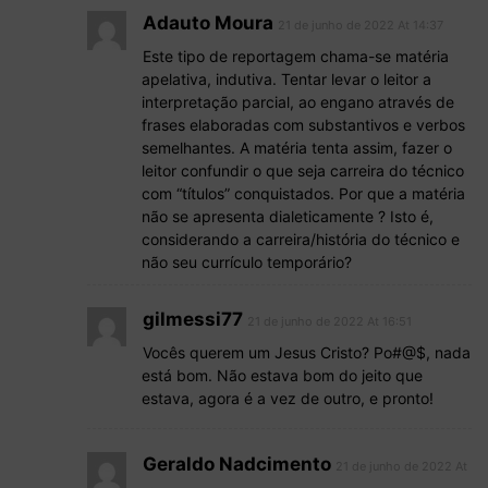
Adauto Moura
21 de junho de 2022 At 14:37
Este tipo de reportagem chama-se matéria
apelativa, indutiva. Tentar levar o leitor a
interpretação parcial, ao engano através de
frases elaboradas com substantivos e verbos
semelhantes. A matéria tenta assim, fazer o
leitor confundir o que seja carreira do técnico
com “títulos” conquistados. Por que a matéria
não se apresenta dialeticamente ? Isto é,
considerando a carreira/história do técnico e
não seu currículo temporário?
gilmessi77
21 de junho de 2022 At 16:51
Vocês querem um Jesus Cristo? Po#@$, nada
está bom. Não estava bom do jeito que
estava, agora é a vez de outro, e pronto!
Geraldo Nadcimento
21 de junho de 2022 At