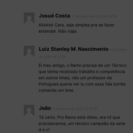
Josué Costa
21 de junho de 2022 At 20:54
Kkkkkk Cara, seja simples pra se fazer
entender. Não viaja.
Luiz Stanley M. Nascimento
21 de junho
de 2022 At 21:33
Ei meu amigo, o Remo precisa de um Técnico
que tenha mostrado trabalho e competência
em outros times, não um professor de
Portugues queria ver tu com essa fala bonita
comanda um time.
João
21 de junho de 2022 At 16:35
Tá certo. Pro Remo está ótimo, era td que
precisávamos, um técnico campeão da serie
d e c!