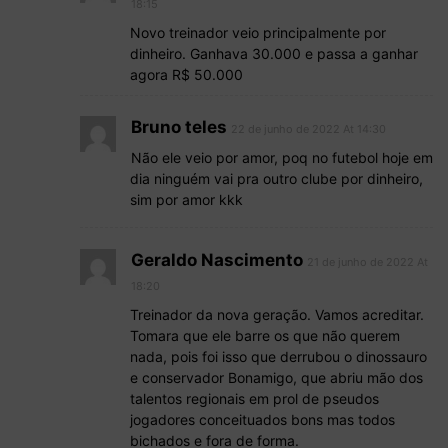
18:15
Novo treinador veio principalmente por
dinheiro. Ganhava 30.000 e passa a ganhar
agora R$ 50.000
Bruno teles
22 de junho de 2022 At 14:30
Não ele veio por amor, poq no futebol hoje em
dia ninguém vai pra outro clube por dinheiro,
sim por amor kkk
Geraldo Nascimento
21 de junho de 2022 At
18:20
Treinador da nova geração. Vamos acreditar.
Tomara que ele barre os que não querem
nada, pois foi isso que derrubou o dinossauro
e conservador Bonamigo, que abriu mão dos
talentos regionais em prol de pseudos
jogadores conceituados bons mas todos
bichados e fora de forma.