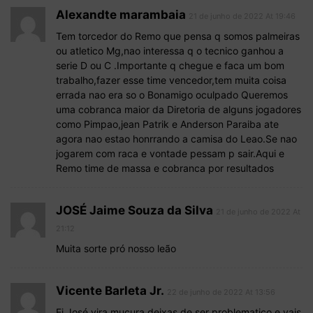
Alexandte marambaia
21 de junho de 2022 At 19:46
Tem torcedor do Remo que pensa q somos palmeiras
ou atletico Mg,nao interessa q o tecnico ganhou a
serie D ou C .Importante q chegue e faca um bom
trabalho,fazer esse time vencedor,tem muita coisa
errada nao era so o Bonamigo oculpado Queremos
uma cobranca maior da Diretoria de alguns jogadores
como Pimpao,jean Patrik e Anderson Paraiba ate
agora nao estao honrrando a camisa do Leao.Se nao
jogarem com raca e vontade pessam p sair.Aqui e
Remo time de massa e cobranca por resultados
JOSÉ Jaime Souza da Silva
21 de junho de 2022 At
21:12
Muita sorte pró nosso leão
Vicente Barleta Jr.
22 de junho de 2022 At 13:56
Ei José,vira mucura,deixas de ser problematico e vais