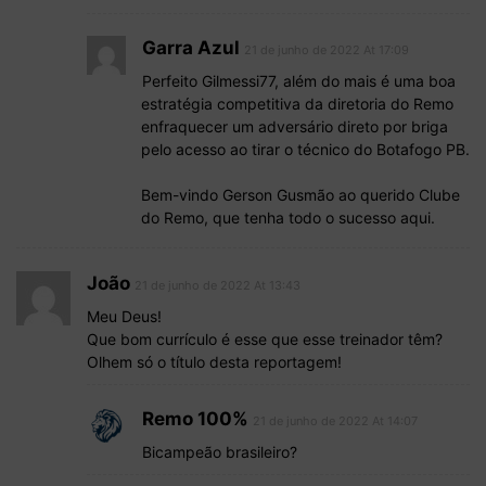
Garra Azul
21 de junho de 2022 At 17:09
Perfeito Gilmessi77, além do mais é uma boa
estratégia competitiva da diretoria do Remo
enfraquecer um adversário direto por briga
pelo acesso ao tirar o técnico do Botafogo PB.
Bem-vindo Gerson Gusmão ao querido Clube
do Remo, que tenha todo o sucesso aqui.
João
21 de junho de 2022 At 13:43
Meu Deus!
Que bom currículo é esse que esse treinador têm?
Olhem só o título desta reportagem!
Remo 100%
21 de junho de 2022 At 14:07
Bicampeão brasileiro?