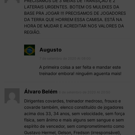
PRECISAMOS DE 3 MEIAS DE TRANSIÇÃO E 2
LATERAIS URGENTES. BOTEM OS MULEKES DA
BASE PRA JOGAR !!! PRECISAMOS DE JOGADORES
DA TERRA QUE HORREM ESSA CAMISA. ESTÁ NA
HORA DE MUDAR E ACREDITAR NOS VALORES DA
REGIÃO.
Augusto
7 de setembro de 2020 At 08:00
A primeira coisa a ser feita e mandar este
treinador embora! ninguém aguenta mais!
Álvaro Belém
6 de setembro de 2020 At 20:50
Dirigentes covardes, treinador medroso, frouxo e
covarde também, elenco constituído de jogadores
acima dos 33, 34 anos, sem velocidade, sem força
física, sem ânimo e mais alguns sem sangue e sem
espírito de vencedor, sem comprometimento como
Gustavo Hermel, Gelson, Fredson (irresponsável),