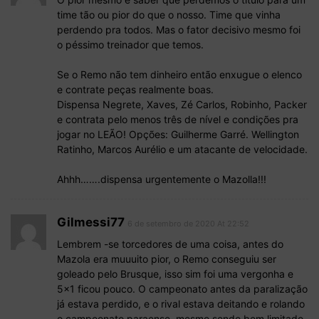
time tão ou pior do que o nosso. Time que vinha
perdendo pra todos. Mas o fator decisivo mesmo foi
o péssimo treinador que temos.
Se o Remo não tem dinheiro então enxugue o elenco
e contrate peças realmente boas.
Dispensa Negrete, Xaves, Zé Carlos, Robinho, Packer
e contrata pelo menos três de nível e condições pra
jogar no LEÃO! Opções: Guilherme Garré. Wellington
Ratinho, Marcos Aurélio e um atacante de velocidade.
Ahhh…….dispensa urgentemente o Mazolla!!!
Gilmessi77
6 de setembro de 2020 At 22:52
Lembrem -se torcedores de uma coisa, antes do
Mazola era muuuito pior, o Remo conseguiu ser
goleado pelo Brusque, isso sim foi uma vergonha e
5×1 ficou pouco. O campeonato antes da paralização
já estava perdido, e o rival estava deitando e rolando
o campeonato paraense, mesmo sendo bem limitado.