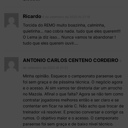
Ricardo
6 de setembro de 2020 At 21:18
Torcida do REMO muito boazinha, calminha,
quietinha… nao cobra nada. tudo que eles querem!!!
O Lema ja diz isso… Nunca vamos te abandonar !
tudo que eles querem ouvir….
ANTONIO CARLOS CENTENO CORDEIRO
6
de setembro de 2020 At 21:22
Minha opinião. Esquece o campeonato paraense que
foi sem graça e de péssima técnica. O negócio agora
e o acesso. Aí sim vamos ter diretoria dar um arrocho
no Mazola. Afinal o que falta? Agora se não tem como
contratar jogadores melhores então e ser claro e se
contentar em ficar na série C. Não acho que trocar de
treinador vá resolver. E preciso conversar e corrigir os
rumos. O objetivo maior e o acesso. O campeonato
paraense foi sem graça e de baixo nível técnico.