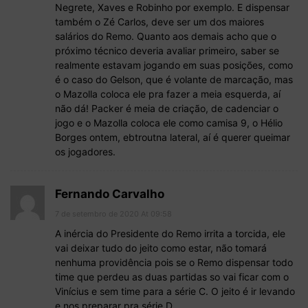
Negrete, Xaves e Robinho por exemplo. E dispensar
também o Zé Carlos, deve ser um dos maiores
salários do Remo. Quanto aos demais acho que o
próximo técnico deveria avaliar primeiro, saber se
realmente estavam jogando em suas posições, como
é o caso do Gelson, que é volante de marcação, mas
o Mazolla coloca ele pra fazer a meia esquerda, aí
não dá! Packer é meia de criação, de cadenciar o
jogo e o Mazolla coloca ele como camisa 9, o Hélio
Borges ontem, ebtroutna lateral, aí é querer queimar
os jogadores.
Fernando Carvalho
7 de setembro de 2020 At 09:58
A inércia do Presidente do Remo irrita a torcida, ele
vai deixar tudo do jeito como estar, não tomará
nenhuma providência pois se o Remo dispensar todo
time que perdeu as duas partidas so vai ficar com o
Vinícius e sem time para a série C. O jeito é ir levando
e nos preparar pra série D.