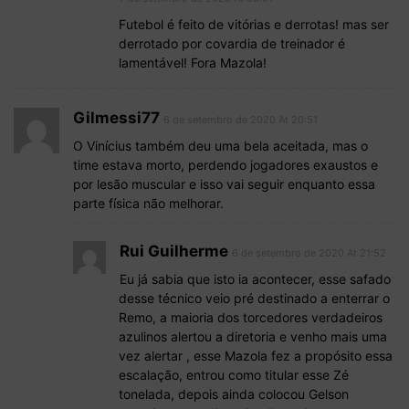
Futebol é feito de vitórias e derrotas! mas ser
derrotado por covardia de treinador é
lamentável! Fora Mazola!
Gilmessi77
6 de setembro de 2020 At 20:51
O Vinícius também deu uma bela aceitada, mas o
time estava morto, perdendo jogadores exaustos e
por lesão muscular e isso vai seguir enquanto essa
parte física não melhorar.
Rui Guilherme
6 de setembro de 2020 At 21:52
Eu já sabia que isto ia acontecer, esse safado
desse técnico veio pré destinado a enterrar o
Remo, a maioria dos torcedores verdadeiros
azulinos alertou a diretoria e venho mais uma
vez alertar , esse Mazola fez a propósito essa
escalação, entrou como titular esse Zé
tonelada, depois ainda colocou Gelson