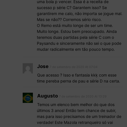
uma bola p vencer. Essa é a receita de
sucesso p série C? Garantem isso? Se
garantirem me calo, não importa se jogue mal.
Mas se não?? Corremos sério risco.
O Remo está muito longe de ser um time.
Muito longe. Estou bem preocupado. Ainda
teremos duas partidas pela série C com o
Paysandu e sinceramente não sei o que pode
mudar radicalmente em tão pouco tempo.
Jose
7 de setembro de 2020 At 07:04
Que acesso ? Isso e fantasia kkķ com esse
time pereba perna de pau e série D na certa.
Augusto
7 de setembro de 2020 At 13:29
Temos um elenco bem melhor do que dos
últimos 3 anos! Então tem chance de subir,
mas para isso precisamos de um treinador de
verdade! Este Mazola retranqueiro só vai