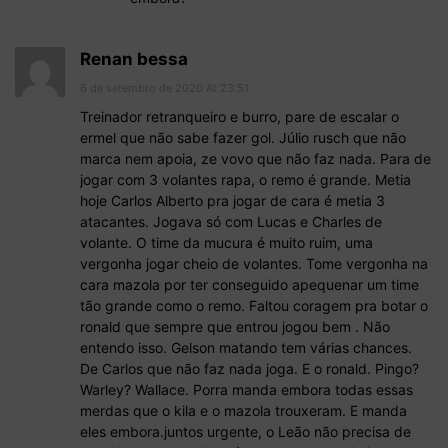
Renan bessa
6 de setembro de 2020 At 23:51
Treinador retranqueiro e burro, pare de escalar o
ermel que não sabe fazer gol. Júlio rusch que não
marca nem apoia, ze vovo que não faz nada. Para de
jogar com 3 volantes rapa, o remo é grande. Metia
hoje Carlos Alberto pra jogar de cara é metia 3
atacantes. Jogava só com Lucas e Charles de
volante. O time da mucura é muito ruim, uma
vergonha jogar cheio de volantes. Tome vergonha na
cara mazola por ter conseguido apequenar um time
tão grande como o remo. Faltou coragem pra botar o
ronald que sempre que entrou jogou bem . Não
entendo isso. Gelson matando tem várias chances.
De Carlos que não faz nada joga. E o ronald. Pingo?
Warley? Wallace. Porra manda embora todas essas
merdas que o kila e o mazola trouxeram. E manda
eles embora.juntos urgente, o Leão não precisa de