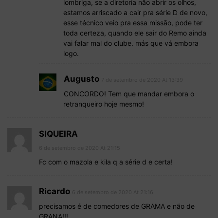
lombriga, se a diretoria não abrir os olhos,
estamos arriscado a cair pra série D de novo,
esse técnico veio pra essa missão, pode ter
toda certeza, quando ele sair do Remo ainda
vai falar mal do clube. más que vá embora
logo.
Augusto
7 de setembro de 2020 At 13:39
CONCORDO! Tem que mandar embora o
retranqueiro hoje mesmo!
SIQUEIRA
6 de setembro de 2020 At 21:15
Fc com o mazola e kila q a série d e certa!
Ricardo
6 de setembro de 2020 At 21:16
precisamos é de comedores de GRAMA e não de
GRANA!!!