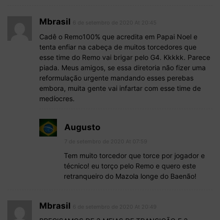
Mbrasil
6 de setembro de 2020 At 20:45
Cadê o Remo100% que acredita em Papai Noel e
tenta enfiar na cabeça de muitos torcedores que
esse time do Remo vai brigar pelo G4. Kkkkk. Parece
piada. Meus amigos, se essa diretoria não fizer uma
reformulação urgente mandando esses perebas
embora, muita gente vai infartar com esse time de
medíocres.
Augusto
7 de setembro de 2020 At 07:59
Tem muito torcedor que torce por jogador e
técnico! eu torço pelo Remo e quero este
retranqueiro do Mazola longe do Baenão!
Mbrasil
6 de setembro de 2020 At 20:49