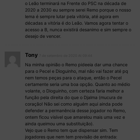
o Leão terminará na Frente do PSC na década de
2020 a 2030 eu sempre serei Remo porque o nosso
lema é sempre lutar pela vitória, até agora em
décadas a vitória é do Leão. Vamos agora tentar o
acesso a B, nunca existirá desanimo e sim sempre o
desejo de vencer.
Tony
7 de setembro de 2020 At 09:44
Na minha opinião o Remo pideeia dar uma chance
para o Pecel e Dioguinho, mal não vai fazer até pq
nem temos peças para o ataque, então o Pecel
certamente seria uma boa opção. Quanto ao médio
volante, o Dioguinho, com certeza faria melhor a
função pela direita do que o Djalma (mucura de
coração! Não sei como alguém aqui ainda pode
defender a permanência desse jogador no Remo,
ontem ficou visível que amarelou mais uma vez e
ainda queimou uma substituição).
Vejo que o Remo tem que dispensar sim. Tem
jogadores que nem tem previsão de entrada: