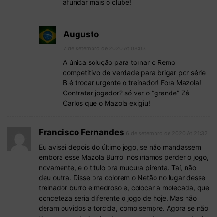
afundar mais o clube!
Augusto
7 de setembro de 2020 At 08:03
A única solução para tornar o Remo
competitivo de verdade para brigar por série
B é trocar urgente o treinador! Fora Mazola!
Contratar jogador? só ver o “grande” Zé
Carlos que o Mazola exigiu!
Francisco Fernandes
6 de setembro de 2020 At 21:32
Eu avisei depois do último jogo, se não mandassem
embora esse Mazola Burro, nós iríamos perder o jogo,
novamente, e o título pra mucura pirenta. Taí, não
deu outra. Disse pra colorem o Netão no lugar desse
treinador burro e medroso e, colocar a molecada, que
conceteza seria diferente o jogo de hoje. Mas não
deram ouvidos a torcida, como sempre. Agora se não