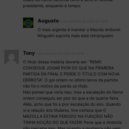
presidente, enquanto é tempo.
Augusto
7 de setembro de 2020 At 13:30
O mais urgente é mandar o Mazola embora!
Ninguém suporta mais este retranqueiro
Tony
7 de setembro de 2020 At 15:16
O título dessa matéria deveria ser: “REMO
CONSEGUE JOGAR PIOR DO QUE NA PRIMEIRA
PARTIDA DA FINAL E PERDE O TÍTULO COM NOVA
DERROTA”. O gol ontem no último lance da partida
não foi o motivo da perda só título.
Não pensei que veria isso, mas a escalação do Remo
ontem conseguiu ser pior do que a de quarta-feira.
Aliás, acho que foi a pior escalação do ano. Quando
vi a relação dos titulares, tive certeza que O
MAZOLLA ESTAVA PERDIDO NA FUNÇÃO! NÃO
TINHA NOÇÃO DO QUE FAZER! Pena que a diretoria
não percebe isso. Mas quando a mudança não vem