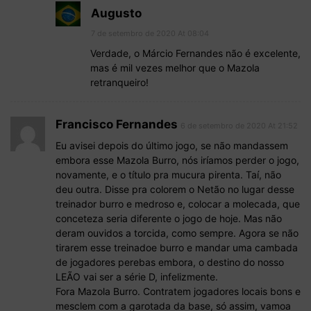
Augusto
7 de setembro de 2020 At 08:04
Verdade, o Márcio Fernandes não é excelente,
mas é mil vezes melhor que o Mazola
retranqueiro!
Francisco Fernandes
6 de setembro de 2020 At 21:52
Eu avisei depois do último jogo, se não mandassem
embora esse Mazola Burro, nós iríamos perder o jogo,
novamente, e o título pra mucura pirenta. Taí, não
deu outra. Disse pra colorem o Netão no lugar desse
treinador burro e medroso e, colocar a molecada, que
conceteza seria diferente o jogo de hoje. Mas não
deram ouvidos a torcida, como sempre. Agora se não
tirarem esse treinadoe burro e mandar uma cambada
de jogadores perebas embora, o destino do nosso
LEÃO vai ser a série D, infelizmente.
Fora Mazola Burro. Contratem jogadores locais bons e
mesclem com a garotada da base, só assim, vamoa