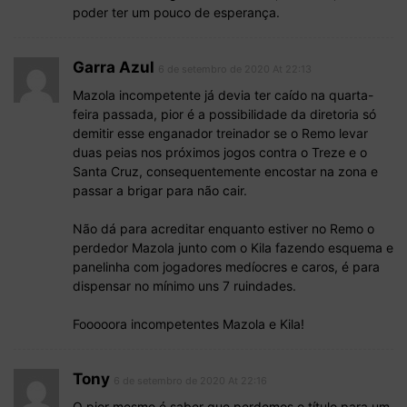
poder ter um pouco de esperança.
Garra Azul
6 de setembro de 2020 At 22:13
Mazola incompetente já devia ter caído na quarta-
feira passada, pior é a possibilidade da diretoria só
demitir esse enganador treinador se o Remo levar
duas peias nos próximos jogos contra o Treze e o
Santa Cruz, consequentemente encostar na zona e
passar a brigar para não cair.
Não dá para acreditar enquanto estiver no Remo o
perdedor Mazola junto com o Kila fazendo esquema e
panelinha com jogadores medíocres e caros, é para
dispensar no mínimo uns 7 ruindades.
Fooooora incompetentes Mazola e Kila!
Tony
6 de setembro de 2020 At 22:16
O pior mesmo é saber que perdemos o título para um