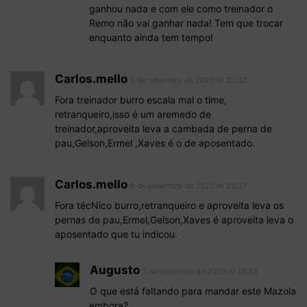
ganhou nada e com ele como treinador o
Remo não vai ganhar nada! Tem que trocar
enquanto ainda tem tempo!
Carlos.mello
6 de setembro de 2020 At 23:32
Fora treinador burro escala mal o time,
retranqueiro,isso é um aremedo de
treinador,aproveita leva a cambada de perna de
pau,Gelson,Ermel ,Xaves é o de aposentado.
Carlos.mello
6 de setembro de 2020 At 23:37
Fora técNico burro,retranqueiro e aproveita leva os
pernas de pau,Ermel,Gelson,Xaves é aproveita leva o
aposentado que tu indicou.
Augusto
7 de setembro de 2020 At 13:33
O que está faltando para mandar este Mazola
embora?