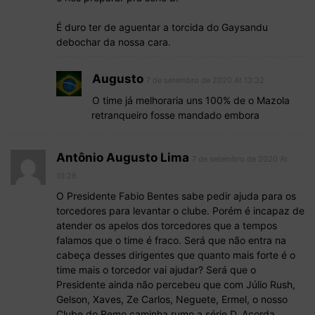
É duro ter de aguentar a torcida do Gaysandu
debochar da nossa cara.
Augusto
7 de setembro de 2020 At 13:32
O time já melhoraria uns 100% de o Mazola
retranqueiro fosse mandado embora
Antônio Augusto Lima
7 de setembro de 2020 At
10:26
O Presidente Fabio Bentes sabe pedir ajuda para os
torcedores para levantar o clube. Porém é incapaz de
atender os apelos dos torcedores que a tempos
falamos que o time é fraco. Será que não entra na
cabeça desses dirigentes que quanto mais forte é o
time mais o torcedor vai ajudar? Será que o
Presidente ainda não percebeu que com Júlio Rush,
Gelson, Xaves, Ze Carlos, Neguete, Ermel, o nosso
Clube do Remo caminha rumo a série D. Acorda