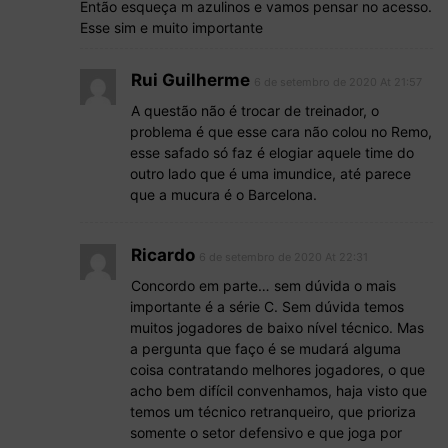
Então esqueça m azulinos e vamos pensar no acesso.
Esse sim e muito importante
Rui Guilherme
6 de setembro de 2020 At 21:57
A questão não é trocar de treinador, o
problema é que esse cara não colou no Remo,
esse safado só faz é elogiar aquele time do
outro lado que é uma imundice, até parece
que a mucura é o Barcelona.
Ricardo
6 de setembro de 2020 At 22:31
Concordo em parte… sem dúvida o mais
importante é a série C. Sem dúvida temos
muitos jogadores de baixo nível técnico. Mas
a pergunta que faço é se mudará alguma
coisa contratando melhores jogadores, o que
acho bem difícil convenhamos, haja visto que
temos um técnico retranqueiro, que prioriza
somente o setor defensivo e que joga por