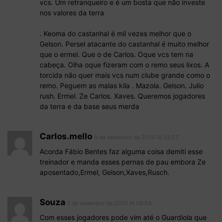
vcs. Um retranqueiro e é um bosta que não investe
nos valores da terra
. Keoma do castanhal é mil vezes melhor que o
Gelson. Persel atacante do castanhal é muito melhor
que o ermel. Que o de Carlos. Oque vcs tem na
cabeça. Olha oque fizeram com o remo seus lixos. A
torcida não quer mais vcs num clube grande como o
remo. Peguem as malas kila . Mazola. Gelson. Julio
rush. Ermel. Ze Carlos. Xaves. Queremos jogadores
da terra e da base seus merda
Carlos.mello
6 de setembro de 2020 At 23:57
Acorda Fábio Bentes faz alguma coisa demiti esse
treinador e manda esses pernas de pau embora Ze
aposentado,Ermel, Gelson,Xaves,Rusch.
Souza
7 de setembro de 2020 At 06:54
Com esses jogadores pode vim até o Guardiola que