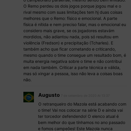
O Remo perdeu os dois jogos porque jogou mal e o
rival mesmo com suas limitações tem hj duas coisas
melhores que o Remo: físico e emocional. A parte
física é nítida e nem preciso falar, mas o emocional eu
considero mais grave, se os jogadores estavám
mordidos, não adiantou nada, pois só resultou em
violência (Fredson) e precipitação (Tcharles). E
também acho que ficar cornetando e criticando,
mesmo quando o time consegue um resultado bom, é
muita energia negativa sobre o time e não contribui
em nada também. Criticar a parte técnica e válida,
mas só xingar a pessoa, isso não leva a coisas boas
não.
Augusto
7 de setembro de 2020 At 13:37
O retranqueiro do Mazola está acabando com
o time! Vai nos colocar na série D e ainda vai
ter torcedor defendendo! O elenco atual é
bem melhor do que tínhamos no ano passado
e fomos campeões! Este Mazola nunca