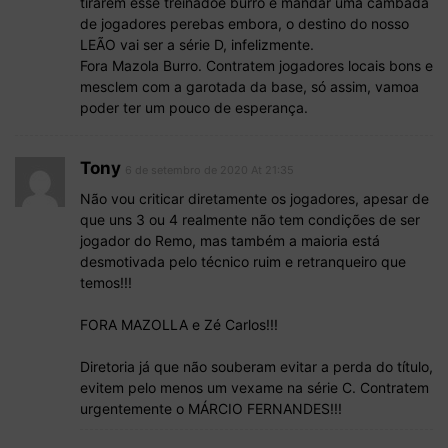
tirarem esse treinadoe burro e mandar uma cambada
de jogadores perebas embora, o destino do nosso
LEÃO vai ser a série D, infelizmente.
Fora Mazola Burro. Contratem jogadores locais bons e
mesclem com a garotada da base, só assim, vamoa
poder ter um pouco de esperança.
Tony
6 de setembro de 2020 At 21:35
Não vou criticar diretamente os jogadores, apesar de
que uns 3 ou 4 realmente não tem condições de ser
jogador do Remo, mas também a maioria está
desmotivada pelo técnico ruim e retranqueiro que
temos!!!
FORA MAZOLLA e Zé Carlos!!!
Diretoria já que não souberam evitar a perda do título,
evitem pelo menos um vexame na série C. Contratem
urgentemente o MÁRCIO FERNANDES!!!