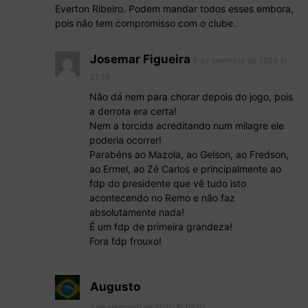
Everton Ribeiro. Podem mandar todos esses embora,
pois não tem compromisso com o clube.
Josemar Figueira
6 de setembro de 2020 At
21:20
Não dá nem para chorar depois do jogo, pois
a derrota era certa!
Nem a torcida acreditando num milagre ele
poderia ocorrer!
Parabéns ao Mazola, ao Gelson, ao Fredson,
ao Ermel, ao Zé Carlos e principalmente ao
fdp do presidente que vê tudo isto
acontecendo no Remo e não faz
absolutamente nada!
É um fdp de primeira grandeza!
Fora fdp frouxo!
Augusto
7 de setembro de 2020 At 08:01