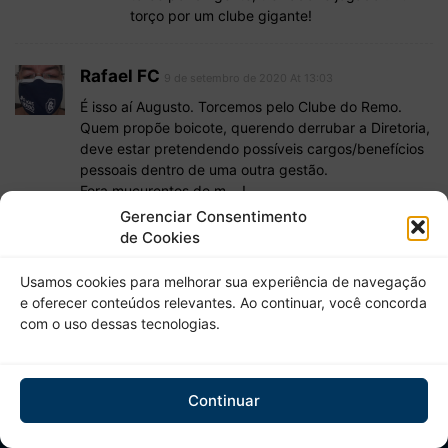
torço por um clube gigante!
Rafael FC
9 de setembro de 2020 At 13:03
É isso aí Augusto. Torcemos pelo Clube do Remo.
Quem propõe boicote, querendo derrubar a Diretoria,
deve estar pretendendo possíveis cargos/benefícios
pessoais dentro de uma outra gestão.
Fora mucurentos de m….!
Gerenciar Consentimento
de Cookies
Comments are closed.
Usamos cookies para melhorar sua experiência de navegação
e oferecer conteúdos relevantes. Ao continuar, você concorda
com o uso dessas tecnologias.
Continuar