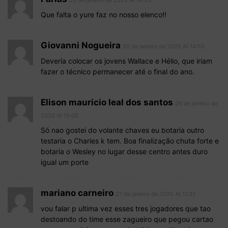
Que falta o yure faz no nosso elenco!!
Giovanni Nogueira
26 de janeiro de 2020 At 14:53
Deveria colocar os jovens Wallace e Hélio, que iriam
fazer o técnico permanecer até o final do ano.
Elison mauricio leal dos santos
26 de janeiro de
2020 At 15:05
Só nao gostei do volante chaves eu botaria outro
testaria o Charles k tem. Boa finalização chuta forte e
botaria o Wesley no lugar desse centro antes duro
igual um porte
mariano carneiro
27 de janeiro de 2020 At 11:37
vou falar p ultima vez esses tres jogadores que tao
destoando do time esse zagueiro que pegou cartao