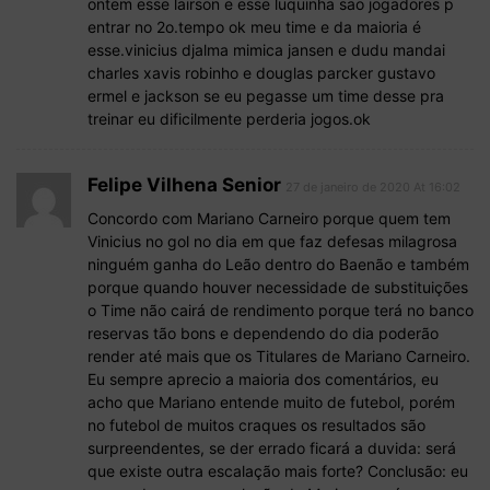
ontem esse lairson e esse luquinha sao jogadores p
entrar no 2o.tempo ok meu time e da maioria é
esse.vinicius djalma mimica jansen e dudu mandai
charles xavis robinho e douglas parcker gustavo
ermel e jackson se eu pegasse um time desse pra
treinar eu dificilmente perderia jogos.ok
Felipe Vilhena Senior
27 de janeiro de 2020 At 16:02
Concordo com Mariano Carneiro porque quem tem
Vinicius no gol no dia em que faz defesas milagrosa
ninguém ganha do Leão dentro do Baenão e também
porque quando houver necessidade de substituições
o Time não cairá de rendimento porque terá no banco
reservas tão bons e dependendo do dia poderão
render até mais que os Titulares de Mariano Carneiro.
Eu sempre aprecio a maioria dos comentários, eu
acho que Mariano entende muito de futebol, porém
no futebol de muitos craques os resultados são
surpreendentes, se der errado ficará a duvida: será
que existe outra escalação mais forte? Conclusão: eu