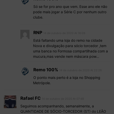
Só se for pro ano que vem. Esse ano ele não
pode mais jogar a Série C por nenhum outro
clube.
RNP
14 de outubro de 2020 At 16:09
Está faltando uma loja do remo na cidade
Nova e divulgação para sócio torcedor ,tem
uma banca no Formosa compartilhada com a
mucura,mas vende nem máscara pow…
Remo 100%
14 de outubro de 2020 At 22:26
O ponto mais perto é a loja no Shopping
Metrópole.
Rafael FC
14 de outubro de 2020 At 07:48
Seguimos acompanhando, semanalmente, a
QUANTIDADE DE SÓCIO-TORCEDOR (ST) do LEÃO