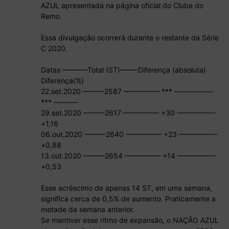
AZUL apresentada na página oficial do Clube do
Remo.
Essa divulgação ocorrerá durante o restante da Série
C 2020.
Datas ———–Total (ST)——–Diferença (absoluta)
Diferença(%)
22.set.2020 ———2587 ————— *** —————-
*** ———-
29.set.2020 ———2617 ————— +30 —————-
+1,16
06.out.2020 ———2640 ————— +23 —————-
+0,88
13.out.2020 ———2654 ————— +14 —————-
+0,53
Esse acréscimo de apenas 14 ST, em uma semana,
significa cerca de 0,5% de aumento. Praticamente a
metade da semana anterior.
Se mantiver esse ritmo de expansão, o NAÇÃO AZUL