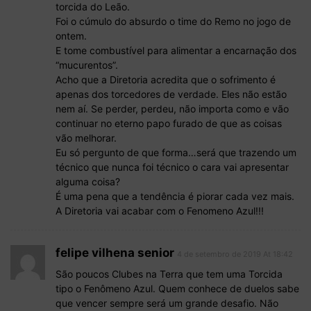
torcida do Leão.
Foi o cúmulo do absurdo o time do Remo no jogo de
ontem.
E tome combustível para alimentar a encarnação dos
“mucurentos”.
Acho que a Diretoria acredita que o sofrimento é
apenas dos torcedores de verdade. Eles não estão
nem aí. Se perder, perdeu, não importa como e vão
continuar no eterno papo furado de que as coisas
vão melhorar.
Eu só pergunto de que forma…será que trazendo um
técnico que nunca foi técnico o cara vai apresentar
alguma coisa?
É uma pena que a tendência é piorar cada vez mais.
A Diretoria vai acabar com o Fenomeno Azul!!!
felipe vilhena senior
4 de setembro de 2019 At 18:42
São poucos Clubes na Terra que tem uma Torcida
tipo o Fenômeno Azul. Quem conhece de duelos sabe
que vencer sempre será um grande desafio. Não