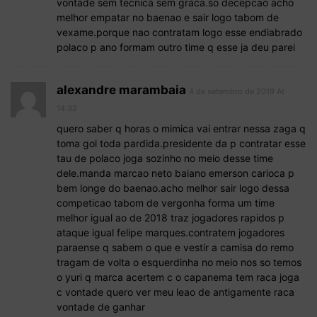
vontade sem tecnica sem graca.so decepcao acho
melhor empatar no baenao e sair logo tabom de
vexame.porque nao contratam logo esse endiabrado
polaco p ano formam outro time q esse ja deu parei
alexandre marambaia
4 de setembro de 2019 At
14:32
quero saber q horas o mimica vai entrar nessa zaga q
toma gol toda pardida.presidente da p contratar esse
tau de polaco joga sozinho no meio desse time
dele.manda marcao neto baiano emerson carioca p
bem longe do baenao.acho melhor sair logo dessa
competicao tabom de vergonha forma um time
melhor igual ao de 2018 traz jogadores rapidos p
ataque igual felipe marques.contratem jogadores
paraense q sabem o que e vestir a camisa do remo
tragam de volta o esquerdinha no meio nos so temos
o yuri q marca acertem c o capanema tem raca joga
c vontade quero ver meu leao de antigamente raca
vontade de ganhar