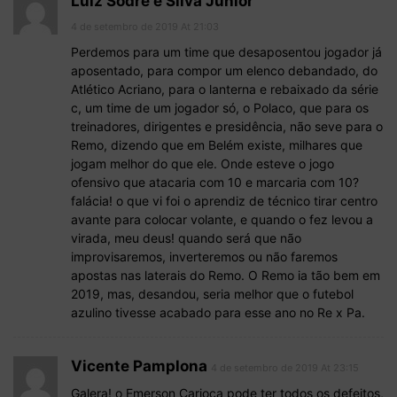
Luiz Sodré e Silva Júnior
4 de setembro de 2019 At 21:03
Perdemos para um time que desaposentou jogador já
aposentado, para compor um elenco debandado, do
Atlético Acriano, para o lanterna e rebaixado da série
c, um time de um jogador só, o Polaco, que para os
treinadores, dirigentes e presidência, não seve para o
Remo, dizendo que em Belém existe, milhares que
jogam melhor do que ele. Onde esteve o jogo
ofensivo que atacaria com 10 e marcaria com 10?
falácia! o que vi foi o aprendiz de técnico tirar centro
avante para colocar volante, e quando o fez levou a
virada, meu deus! quando será que não
improvisaremos, inverteremos ou não faremos
apostas nas laterais do Remo. O Remo ia tão bem em
2019, mas, desandou, seria melhor que o futebol
azulino tivesse acabado para esse ano no Re x Pa.
Vicente Pamplona
4 de setembro de 2019 At 23:15
Galera! o Emerson Carioca pode ter todos os defeitos,