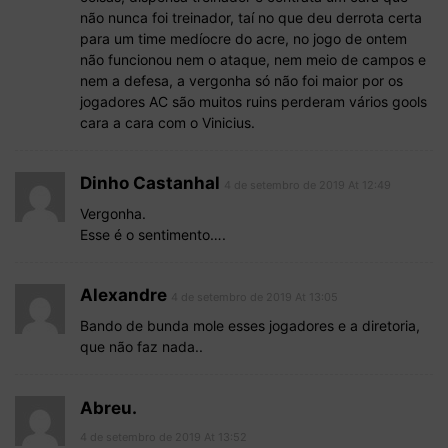
não nunca foi treinador, taí no que deu derrota certa
para um time medíocre do acre, no jogo de ontem
não funcionou nem o ataque, nem meio de campos e
nem a defesa, a vergonha só não foi maior por os
jogadores AC são muitos ruins perderam vários gools
cara a cara com o Vinicius.
Dinho Castanhal
4 de setembro de 2019 At 12:49
Vergonha.
Esse é o sentimento….
Alexandre
4 de setembro de 2019 At 13:05
Bando de bunda mole esses jogadores e a diretoria,
que não faz nada..
Abreu.
4 de setembro de 2019 At 13:52