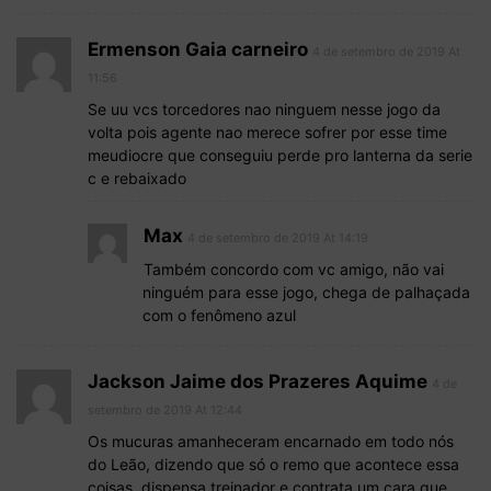
Ermenson Gaia carneiro
4 de setembro de 2019 At
11:56
Se uu vcs torcedores nao ninguem nesse jogo da
volta pois agente nao merece sofrer por esse time
meudiocre que conseguiu perde pro lanterna da serie
c e rebaixado
Max
4 de setembro de 2019 At 14:19
Também concordo com vc amigo, não vai
ninguém para esse jogo, chega de palhaçada
com o fenômeno azul
Jackson Jaime dos Prazeres Aquime
4 de
setembro de 2019 At 12:44
Os mucuras amanheceram encarnado em todo nós
do Leão, dizendo que só o remo que acontece essa
coisas, dispensa treinador e contrata um cara que