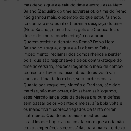
mas depois que ele saiu do time e entrou esse Neto
Baiano (Zagueiro do time adversário), o time do Remo
não ganhou mais, o exemplo do que estou falando,
foi contra o sobradinho, tiraram a desgraça do time
(Neto Baiano), o time fez os gols e o Carioca fez o
dele e deu outra movimentação no ataque.
Querem assistir a derrota do Remo? Deixa Neto
Baiano no ataque, o que ele faz bem é: Falta,
impedimento, reclamar dos companheiros e perder
bola, que são responsáveis pelos contra-ataque do
time adversário, sobrecarregando o meio de campo,
técnico por favor tira esse atacante ou você vai
causar a fúria da torcida e, será tarde demais.
Quanto aos zagueiros, Marcão e Fredson, são dois
merdas, são medíocres, não sabem sair jogando,
esse Marcão lança bola da defesa pra oura defesa,
sem passar pelos volantes e meias, aí a bola volta e
os meias ficam sobrecarregados de tanto correr
inutilmente. Quanto ao técnico, mostrou sua
infantilidade: Improvisou um atacante que ainda não
tem as experiências necessárias para marcar e deixa