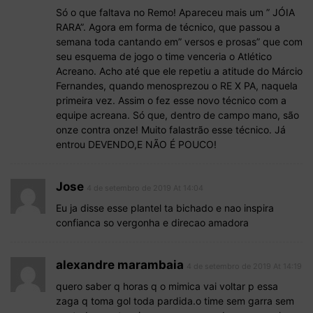
Só o que faltava no Remo! Apareceu mais um ” JÓIA
RARA”. Agora em forma de técnico, que passou a
semana toda cantando em” versos e prosas” que com
seu esquema de jogo o time venceria o Atlético
Acreano. Acho até que ele repetiu a atitude do Márcio
Fernandes, quando menosprezou o RE X PA, naquela
primeira vez. Assim o fez esse novo técnico com a
equipe acreana. Só que, dentro de campo mano, são
onze contra onze! Muito falastrão esse técnico. Já
entrou DEVENDO,E NÃO É POUCO!
Jose
4 de setembro de 2019 At 14:04
Eu ja disse esse plantel ta bichado e nao inspira
confianca so vergonha e direcao amadora
alexandre marambaia
4 de setembro de 2019 At 14:19
quero saber q horas q o mimica vai voltar p essa
zaga q toma gol toda pardida.o time sem garra sem