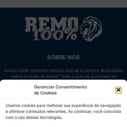
SOBRE NÓS
Desde 2004 trazendo notícias diárias e sempre atualizadas
sobre o Clube do Remo! Tudo o que sai publicado na
internet sobre o Leão, reunido em um único lugar!
Gerenciar Consentimento
Aproveite! Site não-oficial.
de Cookies
SIGA-NOS
Usamos cookies para melhorar sua experiência de navegação
e oferecer conteúdos relevantes. Ao continuar, você concorda
com o uso dessas tecnologias.