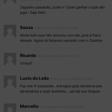
Zagueiro passarão, pode ir ! Quer ganhar o que não
joga ! Seja feliz!
Souza
19 de novembro de 2019 At 12:56
Ainda bem que não renovou com ele, pois é fraco
demais. Agora tá faltando rescindir com o Cesinha
Ricardo
19 de novembro de 2019 At 13:21
tchau!!!
Lucio do Leão
19 de novembro de 2019 At 13:47
Faz-me rir passarela…entregou gols decisivos aos
adversários e quer aumento….sai dai sua híngua!
Marcello
20 de novembro de 2019 At 09:06