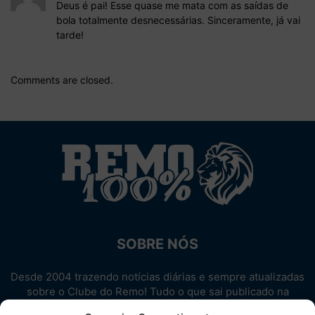
Deus é pai! Esse quase me mata com as saídas de
bola totalmente desnecessárias. Sinceramente, já vai
tarde!
Comments are closed.
SOBRE NÓS
Desde 2004 trazendo notícias diárias e sempre atualizadas
sobre o Clube do Remo! Tudo o que sai publicado na
internet sobre o Leão, reunido em um único lugar!