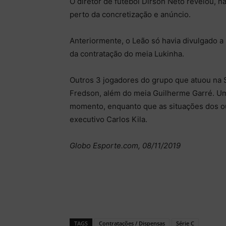
O diretor de futebol Dirson Neto revelou, na
perto da concretização e anúncio.
Anteriormente, o Leão só havia divulgado a 
da contratação do meia Lukinha.
Outros 3 jogadores do grupo que atuou na 
Fredson, além do meia Guilherme Garré. Um
momento, enquanto que as situações dos o
executivo Carlos Kila.
Globo Esporte.com, 08/11/2019
TAGS
Contratações / Dispensas
Série C