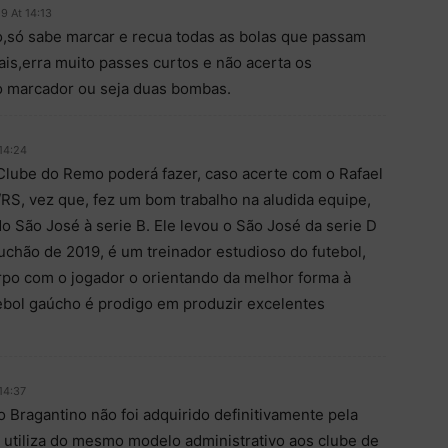
9 At 14:13
,só sabe marcar e recua todas as bolas que passam
is,erra muito passes curtos e não acerta os
 marcador ou seja duas bombas.
14:24
Clube do Remo poderá fazer, caso acerte com o Rafael
/RS, vez que, fez um bom trabalho na aludida equipe,
do São José à serie B. Ele levou o São José da serie D
uchão de 2019, é um treinador estudioso do futebol,
rpo com o jogador o orientando da melhor forma à
tebol gaúcho é prodigo em produzir excelentes
14:37
o Bragantino não foi adquirido definitivamente pela
e utiliza do mesmo modelo administrativo aos clube de