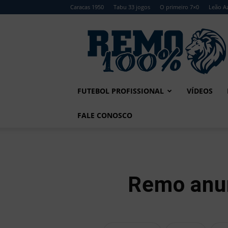
Caracas 1950
Tabu 33 jogos
O primeiro 7×0
Leão Az
Remo
100%
FUTEBOL PROFISSIONAL
VÍDEOS
FALE CONOSCO
Remo anun