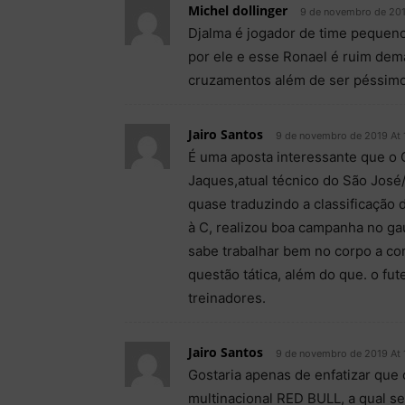
Michel dollinger
9 de novembro de 201
Djalma é jogador de time pequeno
por ele e esse Ronael é ruim dema
cruzamentos além de ser péssimo
Jairo Santos
9 de novembro de 2019 At 
É uma aposta interessante que o 
Jaques,atual técnico do São José
quase traduzindo a classificação 
à C, realizou boa campanha no ga
sabe trabalhar bem no corpo a co
questão tática, além do que. o fu
treinadores.
Jairo Santos
9 de novembro de 2019 At 
Gostaria apenas de enfatizar que 
multinacional RED BULL, a qual s