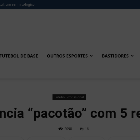
ul: um ser mitológico
FUTEBOL DE BASE
OUTROS ESPORTES
BASTIDORES
Futebol Profissional
cia “pacotão” com 5 
2098
18