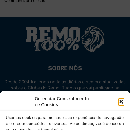
Comments are closed.
SOBRE NÓS
Desde 2004 trazendo notícias diárias e sempre atualizadas
sobre o Clube do Remo! Tudo o que sai publicado na
internet sobre o Leão, reunido em um único lugar!
Gerenciar Consentimento
Aproveite! Site não-oficial.
de Cookies
SIGA-NOS
Usamos cookies para melhorar sua experiência de navegação
e oferecer conteúdos relevantes. Ao continuar, você concorda
com o uso dessas tecnologias.