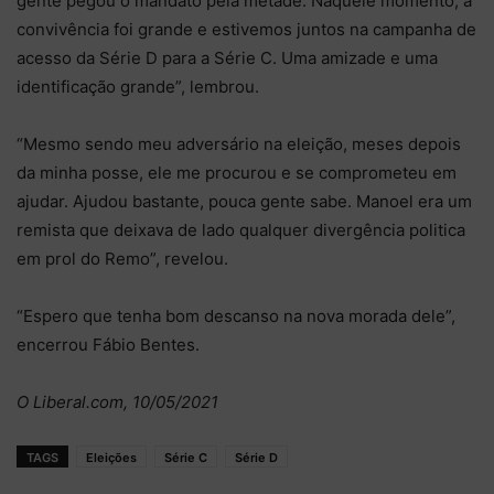
gente pegou o mandato pela metade. Naquele momento, a
convivência foi grande e estivemos juntos na campanha de
acesso da Série D para a Série C. Uma amizade e uma
identificação grande”, lembrou.
“Mesmo sendo meu adversário na eleição, meses depois
da minha posse, ele me procurou e se comprometeu em
ajudar. Ajudou bastante, pouca gente sabe. Manoel era um
remista que deixava de lado qualquer divergência politica
em prol do Remo”, revelou.
“Espero que tenha bom descanso na nova morada dele”,
encerrou Fábio Bentes.
O Liberal.com, 10/05/2021
TAGS
Eleições
Série C
Série D