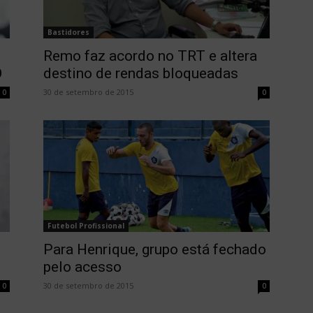
Bastidores
Remo faz acordo no TRT e altera
O
destino de rendas bloqueadas
30 de setembro de 2015
0
0
Futebol Profissional
Para Henrique, grupo está fechado
pelo acesso
30 de setembro de 2015
0
0