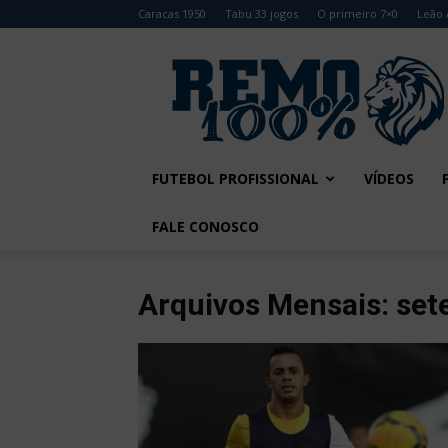
Caracas 1950
Tabu 33 jogos
O primeiro 7×0
Leão 
Remo
100%
FUTEBOL PROFISSIONAL
VÍDEOS
FALE CONOSCO
Arquivos Mensais: se