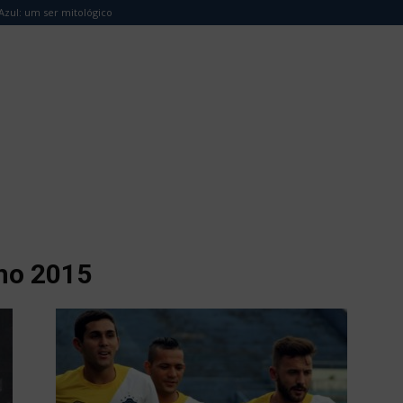
Azul: um ser mitológico
ho 2015