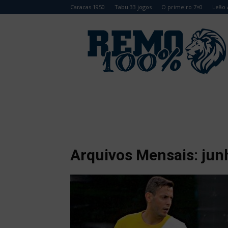
Caracas 1950
Tabu 33 jogos
O primeiro 7×0
Leão 
Remo
100%
Arquivos Mensais: jun