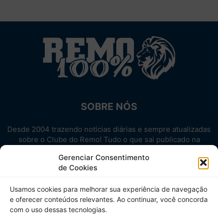
SOBRE NÓS
Desde 2004 trazendo notícias diárias e sempre atualizadas
sobre o Clube do Remo! Tudo o que sai publicado na
internet sobre o Leão, reunido em um único lugar!
Gerenciar Consentimento
Aproveite! Site não-oficial.
de Cookies
SIGA-NOS
Usamos cookies para melhorar sua experiência de navegação
e oferecer conteúdos relevantes. Ao continuar, você concorda
com o uso dessas tecnologias.