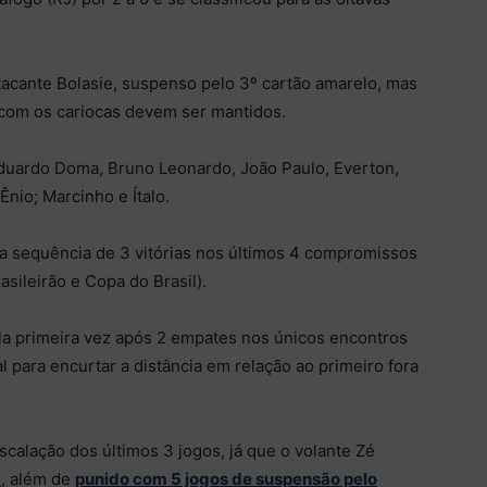
tacante Bolasie, suspenso pelo 3º cartão amarelo, mas
 com os cariocas devem ser mantidos.
Eduardo Doma, Bruno Leonardo, João Paulo, Everton,
Ênio; Marcinho e Ítalo.
 sequência de 3 vitórias nos últimos 4 compromissos
sileirão e Copa do Brasil).
ela primeira vez após 2 empates nos únicos encontros
l para encurtar a distância em relação ao primeiro fora
calação dos últimos 3 jogos, já que o volante Zé
)
, além de
punido com 5 jogos de suspensão pelo