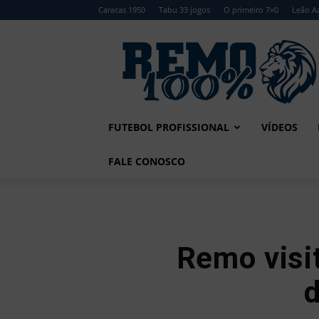
Caracas 1950
Tabu 33 jogos
O primeiro 7×0
Leão Az
Remo
100%
FUTEBOL PROFISSIONAL
VÍDEOS
FALE CONOSCO
Remo visi
d