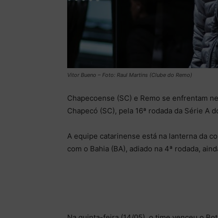
Vitor Bueno – Foto: Raul Martins (Clube do Remo)
Chapecoense (SC) e Remo se enfrentam nes
Chapecó (SC), pela 16ª rodada da Série A d
A equipe catarinense está na lanterna da c
com o Bahia (BA), adiado na 4ª rodada, ain
Na quinta-feira (14/05), o time venceu o Bot