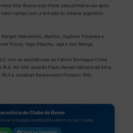
 meia Vitor Bueno seja titular pela primeira vez após
 o meio-campo com a entrada do volante argentino
 Rangel; Marcelinho, Marllon, Duplexe Tchamba e
onel Picco); Yago Pikachu, Jajá e Alef Manga.
J), com as assistências de Fabrini Bevilaqua Costa
 (RJ). No VAR, estarão Paulo Renato Moreira da Silva
o (RJ) e Jonathan Benkenstein Pinheiro (RS).
a notícia do Clube do Remo
a as principais atualizações direto no seu celular.
App
Canal no
Telegram