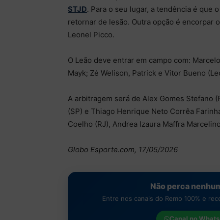
STJD
. Para o seu lugar, a tendência é que o
retornar de lesão. Outra opção é encorpar
Leonel Picco.
O Leão deve entrar em campo com: Marcelo
Mayk; Zé Welison, Patrick e Vitor Bueno (Le
A arbitragem será de Alex Gomes Stefano (R
(SP) e Thiago Henrique Neto Corrêa Farinha
Coelho (RJ), Andrea Izaura Maffra Marcelin
Globo Esporte.com, 17/05/2026
Não perca nenhum
Entre nos canais do Remo 100% e receb
Canal no
Whats