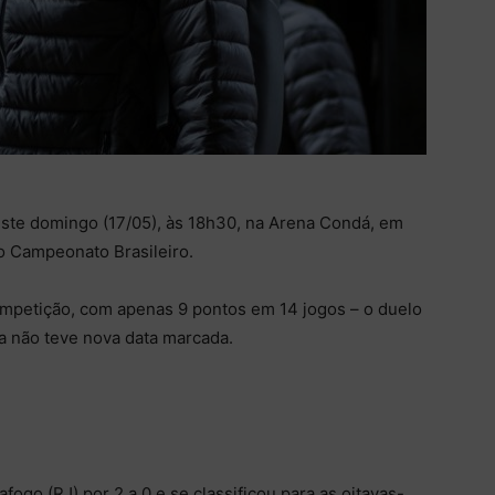
te domingo (17/05), às 18h30, na Arena Condá, em
o Campeonato Brasileiro.
ompetição, com apenas 9 pontos em 14 jogos – o duelo
da não teve nova data marcada.
afogo (RJ) por 2 a 0 e se classificou para as oitavas-