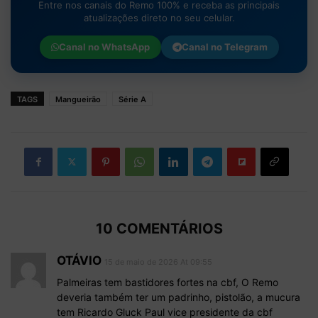
Entre nos canais do Remo 100% e receba as principais
atualizações direto no seu celular.
Canal no
WhatsApp
Canal no
Telegram
TAGS
Mangueirão
Série A
10 COMENTÁRIOS
OTÁVIO
15 de maio de 2026 At 09:55
Palmeiras tem bastidores fortes na cbf, O Remo
deveria também ter um padrinho, pistolão, a mucura
tem Ricardo Gluck Paul vice presidente da cbf