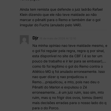
Ainda tem remista que defende o juiz ladrão Rafael
Klein dizendo que ele não teve maldade ao não
marcar o pênalti para o Remo e também dar o gol
irregular do Fuchs (anulado pelo VAR).
Djr
16 de maio de 2026 At 12:10
Na minha opiniao nao teve maldade mesmo, e
o gol foi regular pela regra, regra q por sinal,
esta disponível no site da CBF ( é so ter um
pouco de trabalho e ir ler para se embasar),…
como tb foi legítimo o gol do Remo contra o
Atlético MG q foi anulado erroneamente. Isso
nao quer dizer q nao prejudicou o
Remo….prejudicou, e mto, pois nao deu o
Pênalti do Marlon e expulsou o Zé
erroneamente….é um juiz ruim, isso sim, mto
ruim, mas q no frigir dos ovos, tomou (bem)
mais decisões erradas para o nosso lado do q
para o do Porco.