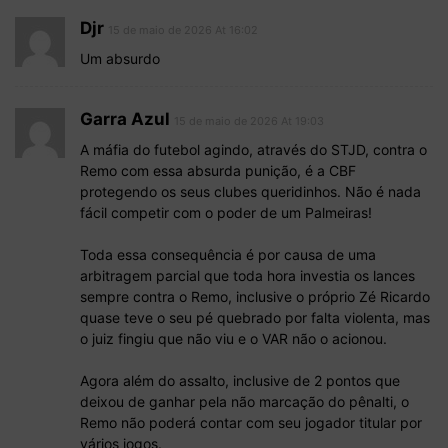
Djr
15 de maio de 2026 At 16:02
Um absurdo
Garra Azul
15 de maio de 2026 At 19:03
A máfia do futebol agindo, através do STJD, contra o
Remo com essa absurda punição, é a CBF
protegendo os seus clubes queridinhos. Não é nada
fácil competir com o poder de um Palmeiras!
Toda essa consequência é por causa de uma
arbitragem parcial que toda hora investia os lances
sempre contra o Remo, inclusive o próprio Zé Ricardo
quase teve o seu pé quebrado por falta violenta, mas
o juiz fingiu que não viu e o VAR não o acionou.
Agora além do assalto, inclusive de 2 pontos que
deixou de ganhar pela não marcação do pênalti, o
Remo não poderá contar com seu jogador titular por
vários jogos.