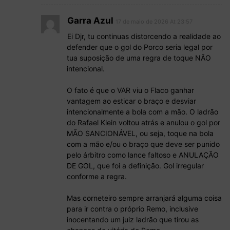
Garra Azul
17 de maio de 2026 At 23:57
Ei Djr, tu continuas distorcendo a realidade ao
defender que o gol do Porco seria legal por
tua suposição de uma regra de toque NÃO
intencional.
O fato é que o VAR viu o Flaco ganhar
vantagem ao esticar o braço e desviar
intencionalmente a bola com a mão. O ladrão
do Rafael Klein voltou atrás e anulou o gol por
MÃO SANCIONÁVEL, ou seja, toque na bola
com a mão e/ou o braço que deve ser punido
pelo árbitro como lance faltoso e ANULAÇÃO
DE GOL, que foi a definição. Gol irregular
conforme a regra.
Mas corneteiro sempre arranjará alguma coisa
para ir contra o próprio Remo, inclusive
inocentando um juiz ladrão que tirou as