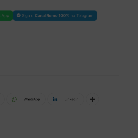
sApp
Siga o
Canal Remo 100%
no Telegram
WhatsApp
Linkedin