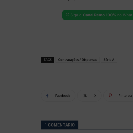
Siga o
Canal Remo 100%
no What
TAGS
Contratações / Dispensas
Série A
Facebook
X
Pinterest
1 COMENTÁRIO