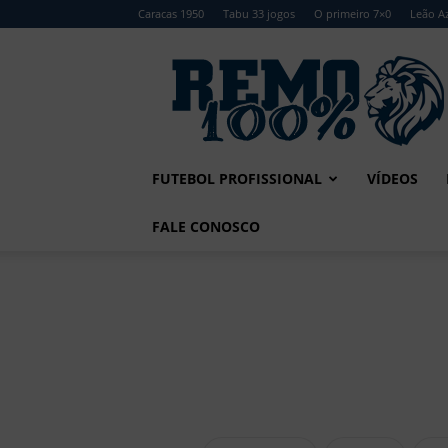
Caracas 1950
Tabu 33 jogos
O primeiro 7×0
Leão Az
Remo
100%
FUTEBOL PROFISSIONAL
VÍDEOS
FALE CONOSCO