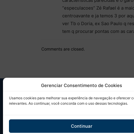
características parecidas e o gar
“especulacoes” Zé Rafael é a maio
centroavante e ja temos 3 por aqu
ver Tb o Doria, ex Sao Paulo q 
tem q procurar pontas com as carac
Comments are closed.
Gerenciar Consentimento de Cookies
SO
Usamos cookies para melhorar sua experiência de navegação e oferecer 
relevantes. Ao continuar, você concorda com o uso dessas tecnologias.
Desd
sobr
Tudo
Continuar
em u