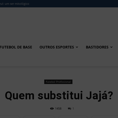
ul: um ser mitológico
FUTEBOL DE BASE
OUTROS ESPORTES
BASTIDORES
Futebol Profissional
Quem substitui Jajá?
1458
1