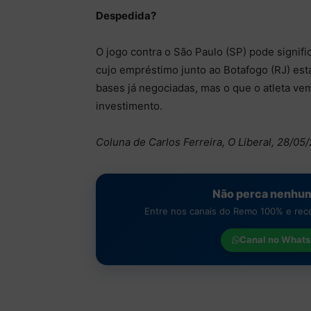
Despedida?
O jogo contra o São Paulo (SP) pode signif
cujo empréstimo junto ao Botafogo (RJ) es
bases já negociadas, mas o que o atleta vem
investimento.
Coluna de Carlos Ferreira, O Liberal, 28/05
Não perca nenhum
Entre nos canais do Remo 100% e receb
Canal no
Whats