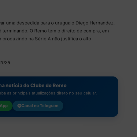
icar uma despedida para o uruguaio Diego Hernandez,
tá terminando. O Remo tem o direito de compra, em
 produzindo na Série A não justifica o alto
/2026
a notícia do Clube do Remo
a as principais atualizações direto no seu celular.
App
Canal no
Telegram