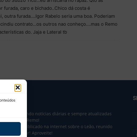
oto do Sub20 Tico…eu arriscaria no rapaz. Qto as
r furada, caro e bichado..Chico dá costa é
i, outra furada….Igor Rabelo seria uma boa. Poderiam
rescindiu contrato…os outros nao conheço….mas o Remo
terísticas do. Jaja e Lateral tb
BRE NÓS
S
conteúdos
e 2004 trazendo notícias diárias e sempre atualizadas
e o Clube do Remo!
 o que sai publicado na internet sobre o Leão, reunido
m único lugar! Aproveite!