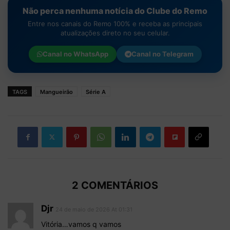
Não perca nenhuma notícia do Clube do Remo
Entre nos canais do Remo 100% e receba as principais
atualizações direto no seu celular.
Canal no
WhatsApp
Canal no
Telegram
TAGS
Mangueirão
Série A
2 COMENTÁRIOS
Djr
24 de maio de 2026 At 01:31
Vitória…vamos q vamos