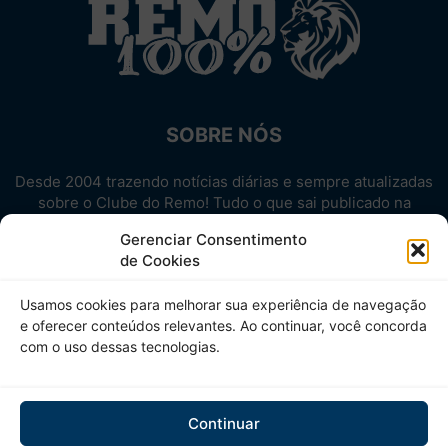
SOBRE NÓS
Desde 2004 trazendo notícias diárias e sempre atualizadas
sobre o Clube do Remo! Tudo o que sai publicado na
internet sobre o Leão, reunido em um único lugar!
Gerenciar Consentimento
Aproveite! Site não-oficial.
de Cookies
SIGA-NOS
Usamos cookies para melhorar sua experiência de navegação
e oferecer conteúdos relevantes. Ao continuar, você concorda
com o uso dessas tecnologias.
Continuar