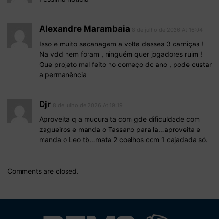
Alexandre Marambaia
8 de julho de 2026 At 16:04
Isso e muito sacanagem a volta desses 3 carniças !
Na vdd nem foram , ninguém quer jogadores ruim !
Que projeto mal feito no começo do ano , pode custar
a permanência
Djr
8 de julho de 2026 At 19:19
Aproveita q a mucura ta com gde dificuldade com
zagueiros e manda o Tassano para la…aproveita e
manda o Leo tb…mata 2 coelhos com 1 cajadada só.
Comments are closed.