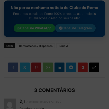
Não perca nenhuma notícia do Clube do Remo
Entre nos canais do Remo 100% e receba as principais
atualizações direto no seu celular.
Canal no
WhatsApp
Canal no
Telegram
TAGS
Contratações / Dispensas
Série A
3 COMENTÁRIOS
Djr
7 de julho de 2026 At 18:30
Péssima noticia